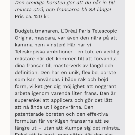
Den smidiga borsten gör att du når in till
minsta strå, och fransarna bli SÅ långa!
Pris ca. 120 kr.
Budgetutmanaren, L’Oréal Paris Telescopic
Original mascara, var även den nära på att
kamma hem vinsten! Här har vi
Teleskopiska ambitioner i en tub, en verklig
mästare när det kommer till att förvandla
dina fransar till mästerverk av längd och
definition. Den har en unik, flexibel borste
som kan användas i både rak och böjd
form, vilket ger dig möjlighet att noggrant
arbeta igenom varenda liten frans. Den är
superenkel att applicera och gör det lätt
att nå ända ut i ögonvrårna. Den
patenterade borsten och den effektiva
formulan får verkligen fransarna att se
längre ut – utan att klumpa sig det minsta.
Enkel att ta bort, men sitter där den ska