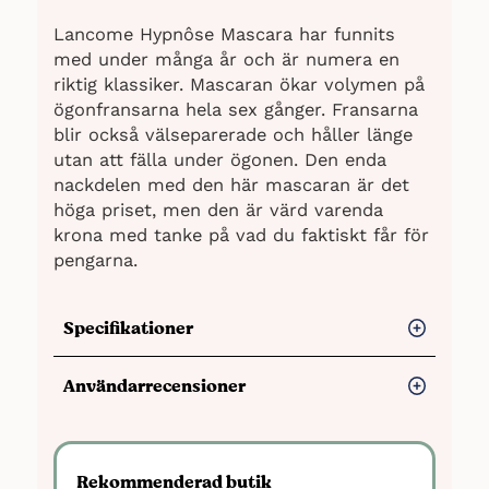
Lancome Hypnôse Mascara har funnits
med under många år och är numera en
riktig klassiker. Mascaran ökar volymen på
ögonfransarna hela sex gånger. Fransarna
blir också välseparerade och håller länge
utan att fälla under ögonen. Den enda
nackdelen med den här mascaran är det
höga priset, men den är värd varenda
krona med tanke på vad du faktiskt får för
pengarna.
Specifikationer
Pris:
250-300 SEK
Användarrecensioner
Hållbarhet under dagen:
Sutter där
den ska, men är mycket enkel att få
Fördelar
bort
Förlänger ögonfransarna
Rekommenderad butik
Klumpfrihet:
Klumpar ej