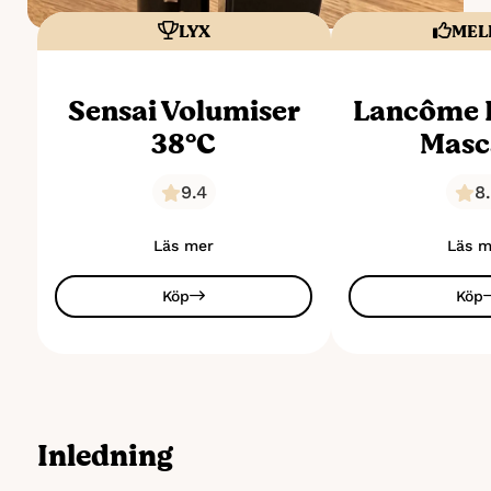
LYX
MEL
Sensai Volumiser
Lancôme 
38°C
Masc
9.4
8
Läs mer
Läs m
Köp
Köp
Inledning