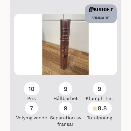
BUDGET
VINNARE
10
9
9
Pris
Hållbarhet
Klumpfrihet
7
9
8.8
Volymgivande
Separation av
Totalpoäng
fransar