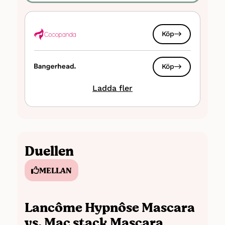
Nackdelar
Köp
Kan kladda av sig efter flera timmars
användning, men fläckarna upplevs
mycket lätta att få bort
Köp
Sammanfattning: Vi har samlat
Ladda fler
recensioner från bland annat
Köp
Bangerhead((
Bangerhead, 2023-10-02
))
och Åhlens((
Åhlens, 2023-10-02
)), men
vårt betyg grundar sig i hög grad på vår
egen användarupplevelse för att ge dig
Duellen
den mest omfattande bilden av
Macstack mascara.
MELLAN
Lancôme Hypnôse Mascara
vs. Mac stack Mascara