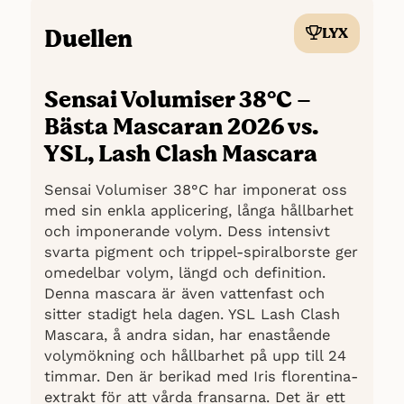
Duellen
LYX
Sammanfattning: Vi har samlat
recensioner från bland annat
Bangerhead((
Bangerhead, 2023-10-02
))
Sensai Volumiser 38°C –
och Sephora((
Sephora, 2023-10-02
))
men vårt betyg grundar sig i hög grad på
Bästa Mascaran 2026 vs.
vår egen användarupplevelse för att ge
YSL, Lash Clash Mascara
dig den mest omfattande bilden av YSLs
Lash Clash.
Sensai Volumiser 38°C har imponerat oss
med sin enkla applicering, långa hållbarhet
och imponerande volym. Dess intensivt
svarta pigment och trippel-spiralborste ger
omedelbar volym, längd och definition.
Denna mascara är även vattenfast och
sitter stadigt hela dagen. YSL Lash Clash
Mascara, å andra sidan, har enastående
volymökning och hållbarhet på upp till 24
timmar. Den är berikad med Iris florentina-
extrakt för att vårda fransarna. Det är ett