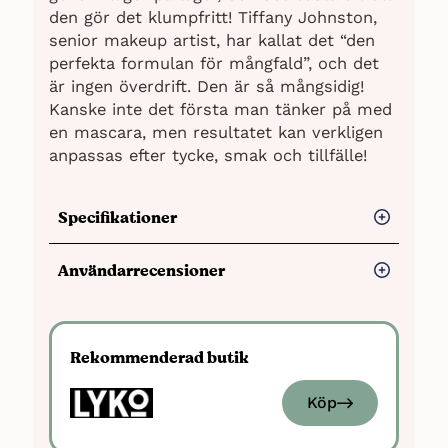
den gör det klumpfritt! Tiffany Johnston,
senior makeup artist, har kallat det “den
perfekta formulan för mångfald”, och det
är ingen överdrift. Den är så mångsidig!
Kanske inte det första man tänker på med
en mascara, men resultatet kan verkligen
anpassas efter tycke, smak och tillfälle!
Specifikationer
Pris:
Variabelt
Användarrecensioner
Hållbarhet under dagen:
Långvarig
Fördelar
Klumpfrihet:
Hög
Volymgivande:
Ja, anpassningsbar
Ger mycket volym och längd
Rekommenderad butik
Separation av fransar:
Utmärkt
Separerar fransarna effektivt och är
Köp
lätt att applicera
Hållbar under hela dagen