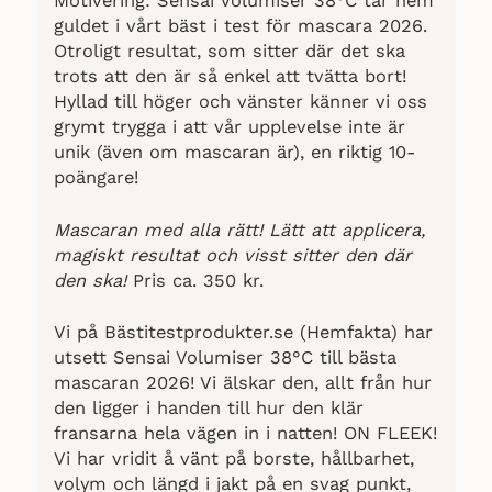
Motivering: Sensai Volumiser 38°C tar hem
guldet i vårt bäst i test för mascara 2026.
Otroligt resultat, som sitter där det ska
trots att den är så enkel att tvätta bort!
Hyllad till höger och vänster känner vi oss
grymt trygga i att vår upplevelse inte är
unik (även om mascaran är), en riktig 10-
poängare!
Mascaran med alla rätt! Lätt att applicera,
magiskt resultat och visst sitter den där
den ska!
Pris ca. 350 kr.
Vi på Bästitestprodukter.se (Hemfakta) har
utsett Sensai Volumiser 38°C till bästa
mascaran 2026! Vi älskar den, allt från hur
den ligger i handen till hur den klär
fransarna hela vägen in i natten! ON FLEEK!
Vi har vridit å vänt på borste, hållbarhet,
volym och längd i jakt på en svag punkt,