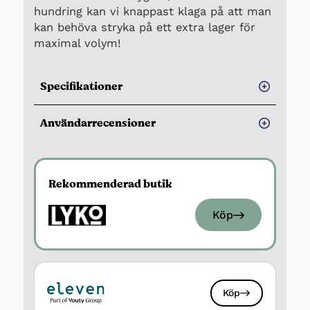
hundring kan vi knappast klaga på att man
kan behöva stryka på ett extra lager för
maximal volym!
Specifikationer
Pris:
Budgetvänlig
Användarrecensioner
Hållbarhet under dagen:
Hög
Fördelar
Klumpfrihet:
Medel
Volymgivande:
Hög
Många användare uppskattar den
Rekommenderad butik
långa hållbarheten
Separation av fransar:
Mycket bra
Köp
Ger en bra separation av fransarna
enligt flera användare
Passar även för känsliga ögon
Mycket prisvärd
Köp
Nackdelar