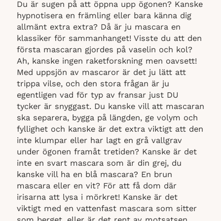
Du är sugen på att öppna upp ögonen? Kanske
hypnotisera en främling eller bara känna dig
allmänt extra extra? Då är ju mascara en
klassiker för sammanhanget! Visste du att den
första mascaran gjordes på vaselin och kol?
Ah, kanske ingen raketforskning men oavsett!
Med uppsjön av mascaror är det ju lätt att
trippa vilse, och den stora frågan är ju
egentligen vad för typ av fransar just DU
tycker är snyggast. Du kanske vill att mascaran
ska separera, bygga på längden, ge volym och
fyllighet och kanske är det extra viktigt att den
inte klumpar eller har lagt en grå vallgrav
under ögonen framåt tretiden? Kanske är det
inte en svart mascara som är din grej, du
kanske vill ha en blå mascara? En brun
mascara eller en vit? För att få dom där
irisarna att lysa i mörkret! Kanske är det
viktigt med en vattenfast mascara som sitter
som berget, eller är det rent av motsatsen