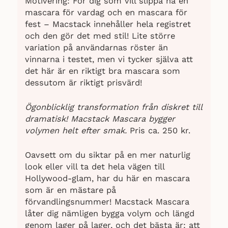
Motivering: För dig som vill slippa ha en
översikt av produktens fördelar och
mascara för vardag och en mascara för
nackdelar. Det är klart att många ser det
fest – Macstack innehåller hela registret
höga priset som en begränsning, men
och den gör det med stil! Lite större
överlag tycks det finnas en stark tro på
variation på användarnas röster än
att kvaliteten rättfärdigar kostnaden.
vinnarna i testet, men vi tycker själva att
det här är en riktigt bra mascara som
dessutom är riktigt prisvärd!
Ögonblicklig transformation från diskret till
dramatisk! Macstack Mascara bygger
volymen helt efter smak.
P
ris ca. 250 kr.
Oavsett om du siktar på en mer naturlig
look eller vill ta det hela vägen till
Hollywood-glam, har du här en mascara
som är en mästare på
förvandlingsnummer! Macstack Mascara
låter dig nämligen bygga volym och längd
genom lager på lager, och det bästa är: att