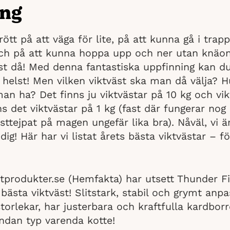
ing
ött på att väga för lite, på att kunna gå i trap
och på att kunna hoppa upp och ner utan knäo
st då! Med denna fantastiska uppfinning kan du
helst! Men vilken viktväst ska man då välja? H
man ha? Det finns ju viktvästar på 10 kg och vi
s det viktvästar på 1 kg (fast där fungerar nog 
ttejpat på magen ungefär lika bra). Nåväl, vi är 
dig! Här har vi listat årets bästa viktvästar – för
stprodukter.se (Hemfakta) har utsett Thunder Fi
bästa viktväst! Slitstark, stabil och grymt anpa
 storlekar, har justerbara och kraftfulla kardbo
ändan typ varenda kotte!