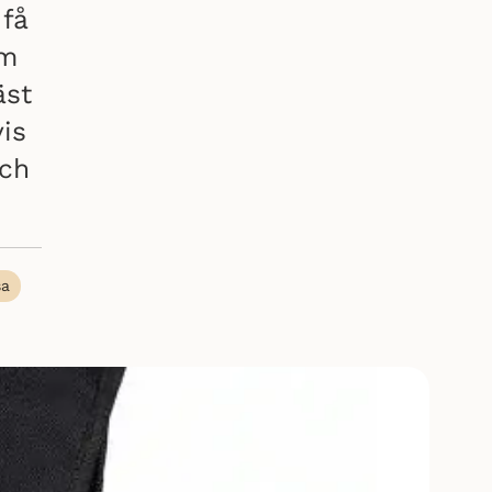
 få
om
äst
vis
och
sa