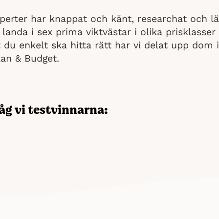
perter har knappat och känt, researchat och l
ut landa i sex prima viktvästar i olika prisklasser
t du enkelt ska hitta rätt har vi delat upp dom 
lan & Budget.
åg vi testvinnarna:
 ultimata viktvästen har vi noggrant granskat och jämfört 
tt hjälpa dig att hitta den som passar dig bäst. Viktvästarn
lasser: lyx, mellanklass och budget. Låt oss ta en närmare 
skiljer sig åt.
tar efter en viktväst i lyx-, mellan- eller budgetklass har
r dig. Valet beror på dina specifika träningsbehov och budg
!