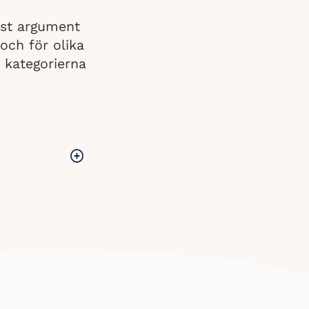
äst argument
 och för olika
i kategorierna
sex olika
a har testats i
titt på hur
 vi täckt
et. Lycka till