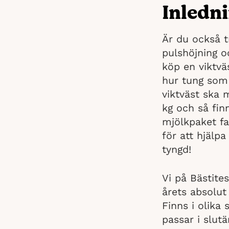
Inledn
Är du också tr
pulshöjning 
köp en viktvä
hur tung som 
viktväst ska 
kg och så finn
mjölkpaket fas
för att hjälpa 
tyngd!
Vi på Bästite
årets absolut 
Finns i olika
passar i slut