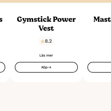
s
Gymstick Power
Mast
Vest
8.2
Läs mer
Köp