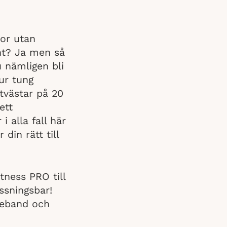
por utan
nt? Ja men så
 nämligen bli
ur tung
ktvästar på 20
ett
i alla fall här
 din rätt till
tness PRO till
ssningsbar!
rreband och