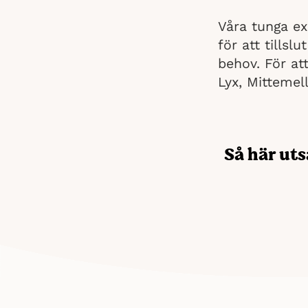
Våra tunga ex
för att tillsl
behov. För at
Lyx, Mittemel
Så här uts
I jakten på den
alternativ för a
tre olika prisk
dessa viktvästar 
Oavsett om du le
alternativen fö
med din träning