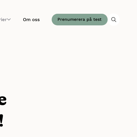
ier
Om oss
Prenumerera på test
e
!