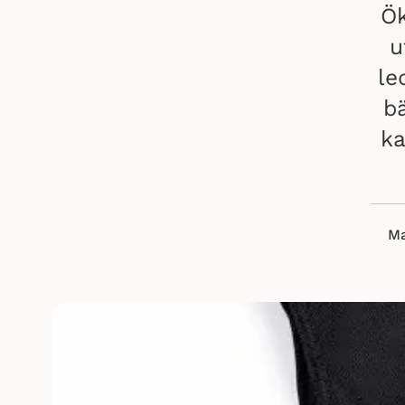
Ök
u
le
bä
ka
Ma