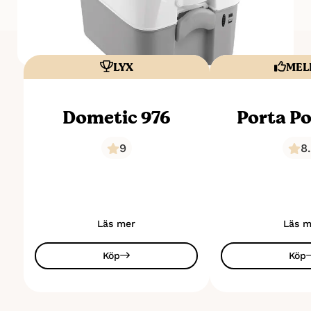
LYX
MEL
Dometic 976
Porta Po
9
8
Läs mer
Läs m
Köp
Köp