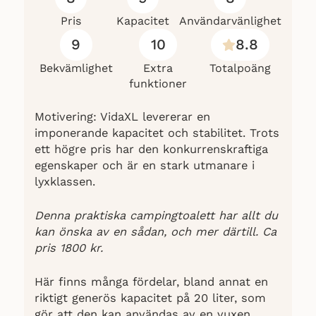
Spolmunstycke: T-typ
Pris
Kapacitet
Användarvänlighet
9
10
8.8
Med två sidolås och slidventil
Bekvämlighet
Extra
Totalpoäng
funktioner
Tält:
Motivering: VidaXL levererar en
Färg: Grön
imponerande kapacitet och stabilitet. Trots
ett högre pris har den konkurrenskraftiga
egenskaper och är en stark utmanare i
lyxklassen.
Material: PA och glasfiber
Denna praktiska campingtoalett har allt du
kan önska av en sådan, och mer därtill. Ca
Mått: 130 × 130 × 210 cm
pris 1800 kr.
Här finns många fördelar, bland annat en
Täckt tak för avskildhet
riktigt generös kapacitet på 20 liter, som
gör att den kan användas av en vuxen