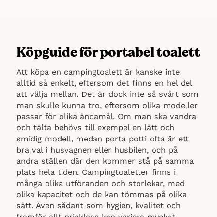
Hygienisk
Nackdelar
Köpguide för portabel toalett
Inga nackdelar
Att köpa en campingtoalett är kanske inte
alltid så enkelt, eftersom det finns en hel del
att välja mellan. Det är dock inte så svårt som
man skulle kunna tro, eftersom olika modeller
passar för olika ändamål. Om man ska vandra
och tälta behövs till exempel en lätt och
smidig modell, medan porta potti ofta är ett
bra val i husvagnen eller husbilen, och på
andra ställen där den kommer stå på samma
plats hela tiden. Campingtoaletter finns i
många olika utföranden och storlekar, med
olika kapacitet och de kan tömmas på olika
sätt. Även sådant som hygien, kvalitet och
framför allt prisklass kan variera mycket.