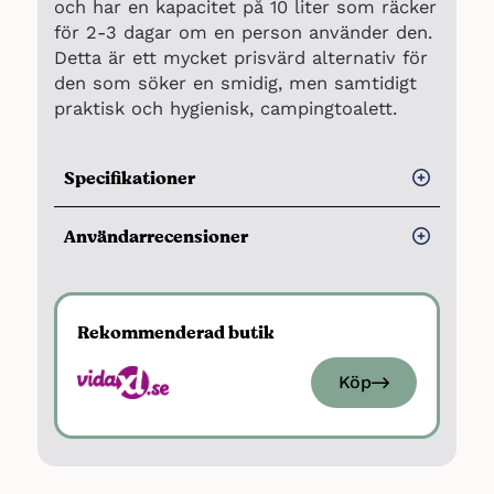
och har en kapacitet på 10 liter som räcker
för 2-3 dagar om en person använder den.
Detta är ett mycket prisvärd alternativ för
den som söker en smidig, men samtidigt
praktisk och hygienisk, campingtoalett.
Specifikationer
Kapacitet: 10 liter
Användarrecensioner
Spolvatten: 10 liter
Fördelar
Maxvikt: 200 kg
Färg: Grå
Rekommenderad butik
Prisvärd
Mått: 41,5 x 36,5 x 30 cm
Hög kvalitet
Köp
Sitthöjd: 29,5 cm
Hög maxvikt
Kompakt design
Enkel att använda