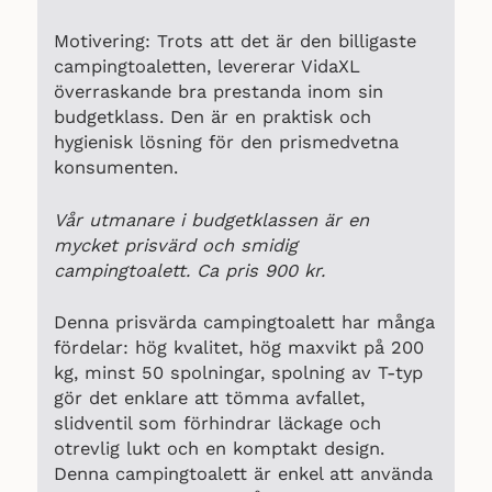
Motivering: Trots att det är den billigaste
Löstagbar toalettrullehållare
campingtoaletten, levererar VidaXL
överraskande bra prestanda inom sin
budgetklass. Den är en praktisk och
Nätficka
hygienisk lösning för den prismedvetna
konsumenten.
Takkrok
Vår utmanare i budgetklassen är en
mycket prisvärd och smidig
campingtoalett. Ca pris 900 kr.
Blixtlåsöppning för duschhuvud
Denna prisvärda campingtoalett har många
fördelar: hög kvalitet, hög maxvikt på 200
kg, minst 50 spolningar, spolning av T-typ
Tejpade sömmar
gör det enklare att tömma avfallet,
slidventil som förhindrar läckage och
otrevlig lukt och en komptakt design.
Enkel montering
Denna campingtoalett är enkel att använda