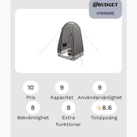
BUDGET
Spoltyp: Kolvpump, T-typ
VINNARE
Ventil: Vakuumventil
Sidolås: 2 st
Montering: Krävs (enkel montering)
10
9
9
Pris
Kapacitet
Användarvänlighet
Varumärke: vidaXL
8
8
8.6
Bekvämlighet
Extra
Totalpoäng
funktioner