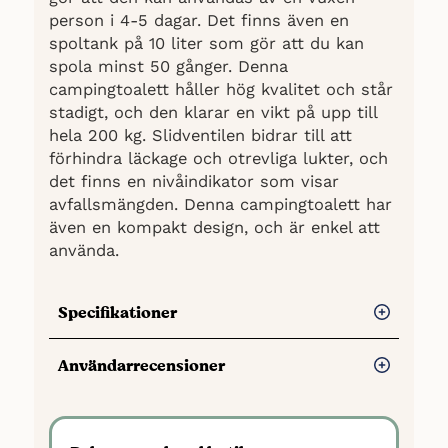
person i 4-5 dagar. Det finns även en
spoltank på 10 liter som gör att du kan
Två förvaringsfack
spola minst 50 gånger. Denna
campingtoalett håller hög kvalitet och står
stadigt, och den klarar en vikt på upp till
Stor dragkedjedörr
hela 200 kg. Slidventilen bidrar till att
förhindra läckage och otrevliga lukter, och
det finns en nivåindikator som visar
Golvlös design
avfallsmängden. Denna campingtoalett har
även en kompakt design, och är enkel att
använda.
Med transportväska
Specifikationer
Ingår:
Kapacitet: 20 liter
Användarrecensioner
1 × Campingtoalett
Spoltank: 10 liter
Fördelar
Färg: Grå
Mått: 41,5 x 36,5 x 42 cm