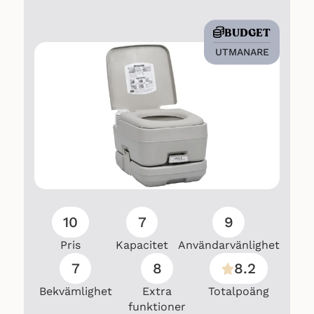
Packmått: Ø 62 × 3 cm
BUDGET
UTMANARE
Vattentäthet: 1500 mm
Vikt: 2,5 kg
Funktioner:
10
7
9
Stor dörr framtill
Pris
Kapacitet
Användarvänlighet
7
8
8.2
Ventilationspanel med dragkedja
Bekvämlighet
Extra
Totalpoäng
funktioner