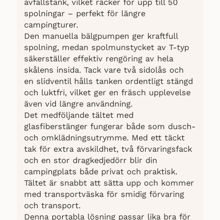
avfallstank, vilket räcker för upp till 50
spolningar – perfekt för längre
campingturer.
Den manuella bälgpumpen ger kraftfull
spolning, medan spolmunstycket av T-typ
säkerställer effektiv rengöring av hela
skålens insida. Tack vare två sidolås och
en slidventil hålls tanken ordentligt stängd
och luktfri, vilket ger en fräsch upplevelse
även vid längre användning.
Det medföljande tältet med
glasfiberstänger fungerar både som dusch-
och omklädningsutrymme. Med ett täckt
tak för extra avskildhet, två förvaringsfack
och en stor dragkedjedörr blir din
campingplats både privat och praktisk.
Tältet är snabbt att sätta upp och kommer
med transportväska för smidig förvaring
och transport.
Denna portabla lösning passar lika bra för