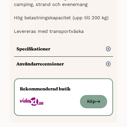
camping, strand och evenemang
Hög belastningskapacitet (upp till 200 kg)
Levereras med transportväska
Specifikationer
Toalett:
Användarrecensioner
Färg: Grå
Fördelar
Rekommenderad butik
Material: HDPE/PP
Hög kvalitet
(polyetylen/polypropen med hög
God hygien
Köp
densitet)
Kraftfull och hygienisk spolning
Smidig och enkel att använda
Mått: 41,5 × 36,5 × 30 cm
Erbjuder hög komfort