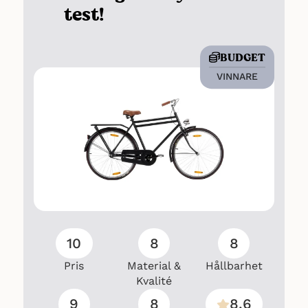
test!
BUDGET
VINNARE
10
8
8
Pris
Material &
Hållbarhet
Kvalité
9
8
8.6