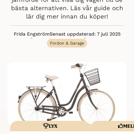
bästa alternativen. Läs vår guide och
lär dig mer innan du köper!
Frida Engström
Senast uppdaterad: 7 juli 2025
Fordon & Garage
LYX
MEL