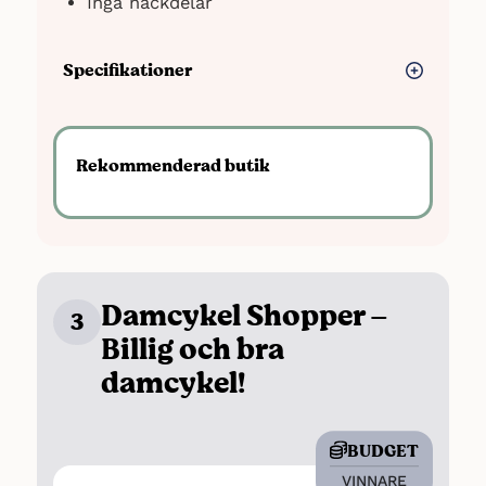
Inga nackdelar
Specifikationer
Vikt: 19 kg
Maxvikt: 100 kg
Rekommenderad butik
Växlar: 7 st
Hjul: 28 tum
Damcykel Shopper –
3
Billig och bra
damcykel!
BUDGET
VINNARE