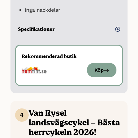
Inga nackdelar
Specifikationer
Däck: 28 tum
Ram: Stål
Rekommenderad butik
Ramstorlek: 20 tum
Växlar: 3 st
Köp
Frambroms: V-broms (fälgbroms)
Bakbroms: Navbroms
Van Rysel
4
landsvägscykel – Bästa
herrcykeln 2026!