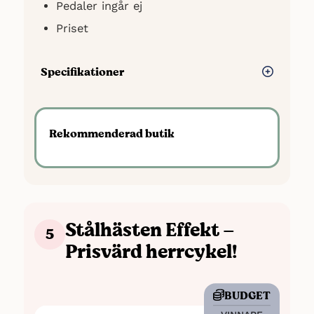
Pedaler ingår ej
Priset
Specifikationer
Maxvikt: 110 kg
Däckbredd: 23 mm
Rekommenderad butik
Stålhästen Effekt –
5
Prisvärd herrcykel!
BUDGET