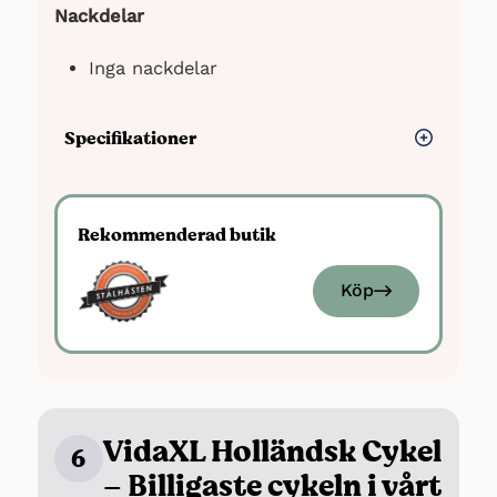
Nackdelar
Inga nackdelar
Specifikationer
Ramstorlek: 56 cm
Passar för längd: 170-190 cm
Rekommenderad butik
Vikt cykel: 13 kg
Maxvikt: 120 kg
Köp
VidaXL Holländsk Cykel
6
– Billigaste cykeln i vårt