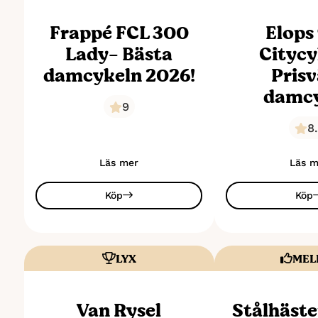
Frappé FCL 300
Elops
Lady- Bästa
Citycy
damcykeln 2026!
Pris
damcy
9
8
Läs mer
Läs m
Köp
Köp
LYX
MEL
Van Rysel
Stålhäste