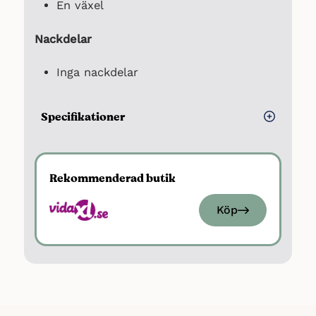
En växel
Nackdelar
Inga nackdelar
Specifikationer
Vikt: 19 kg
Ramhöjd: 57 cm
Rekommenderad butik
Däck: 28 tum
Köp