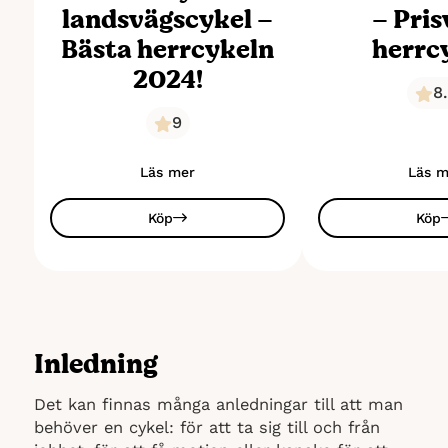
landsvägscykel –
– Pri
Bästa herrcykeln
herrc
2024!
8
9
Läs mer
Läs m
Köp
Köp
Inledning
Det kan finnas många anledningar till att man
behöver en cykel: för att ta sig till och från