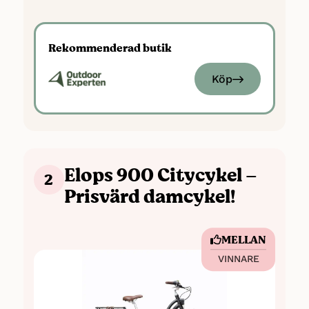
Däck: 28 tum
Bredd däck: 42 mm
Rekommenderad butik
Växlar: 7 st
Köp
Elops 900 Citycykel –
2
Prisvärd damcykel!
MELLAN
VINNARE