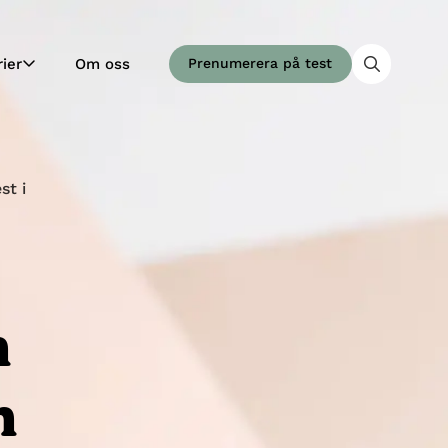
ier
Om oss
Prenumerera på test
st i
n
n