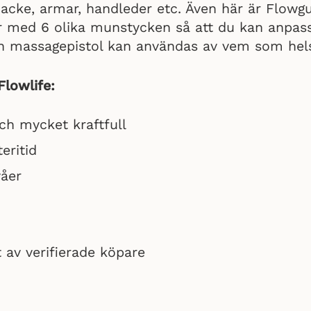
nacke, armar, handleder etc. Även här är Flowg
år med 6 olika munstycken så att du kan anpass
n massagepistol kan användas av vem som hels
lowlife:
ch mycket kraftfull
eritid
våer
t av verifierade köpare