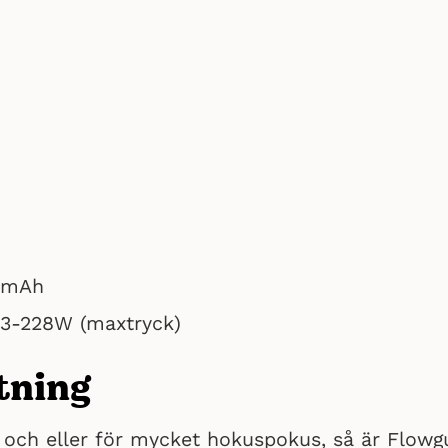
50mAh
03-228W (maxtryck)
tning
 och eller för mycket hokuspokus, så är Flowgu