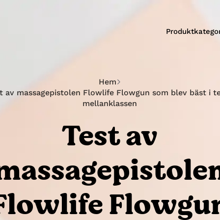
Produktkategor
Hem
t av massagepistolen Flowlife Flowgun som blev bäst i te
mellanklassen
Test av
massagepistole
Flowlife Flowgu