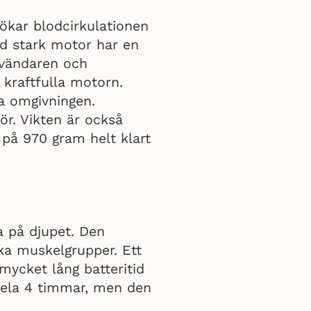
ökar blodcirkulationen
ed stark motor har en
nvändaren och
kraftfulla motorn.
a omgivningen.
ör. Vikten är också
n på 970 gram helt klart
a på djupet. Den
ka muskelgrupper. Ett
mycket lång batteritid
 hela 4 timmar, men den