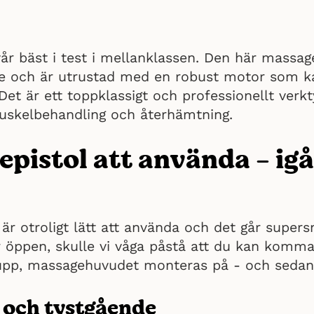
vår bäst i test i mellanklassen. Den här massa
e och är utrustad med en robust motor som kan
Det är ett toppklassigt och professionellt verk
muskelbehandling och återhämtning.
pistol att använda - igå
är otroligt lätt att använda och det går super
 öppen, skulle vi våga påstå att du kan komma 
 upp, massagehuvudet monteras på - och sedan
 och tystgående