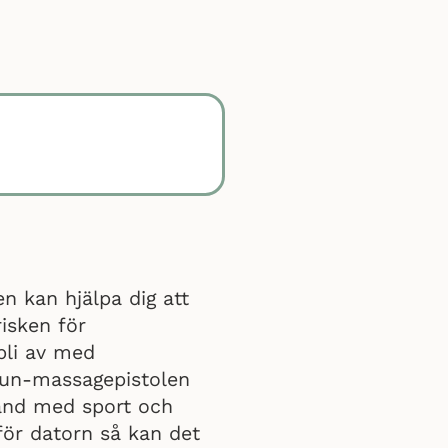
n kan hjälpa dig att
isken för
bli av med
gun-massagepistolen
and med sport och
för datorn så kan det