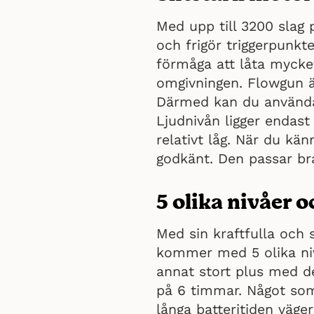
Med upp till 3200 slag 
och frigör triggerpunk
förmåga att låta mycke
omgivningen. Flowgun ä
Därmed kan du använda
Ljudnivån ligger endast
relativt låg. När du kä
godkänt. Den passar bra
5 olika nivåer o
Med sin kraftfulla och
kommer med 5 olika niv
annat stort plus med d
på 6 timmar. Något som
långa batteritiden väge