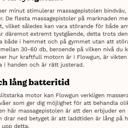
per minut stimulerar massagepistolen bindväv, 
ter. De flesta massagepistoler på marknaden m
t, vilket således kan vara störande för både a
r däremot extremt tystgående, detta trots den 
 både i hemmet och på gymmet utan att stör
 mellan 30-60 db, beroende på vilken nivå du k
nner hur kraftfull motorn är i Flowgun, är vikte
 i handen och är rätt justerad.
ch lång batteritid
 slitstarka motor kan Flowgun verkligen masser
åer som ger dig möjlighet för att behandla oli
en här massagepistolen är att den erbjuder en 
 drar ned betyget är att laddtiden är lång på
r upp detta.