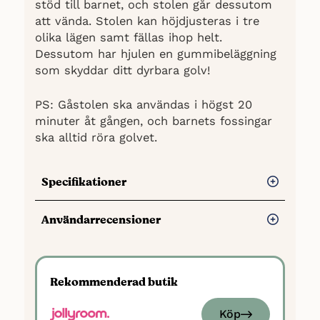
stöd till barnet, och stolen går dessutom
att vända. Stolen kan höjdjusteras i tre
olika lägen samt fällas ihop helt.
Dessutom har hjulen en gummibeläggning
som skyddar ditt dyrbara golv!
PS: Gåstolen ska användas i högst 20
minuter åt gången, och barnets fossingar
ska alltid röra golvet.
Specifikationer
Rekommenderad ålder: Från 6
Användarrecensioner
månader till 12 kg
Material: Plast
Fördelar
Batterier: 2 AA-batterier, ingår ej.
Vi har tyvärr inte hittat några
Rekommenderad butik
Övrigt: Hopfällbarn, tre olika höjder,
användarrecensioner om BabyDan
borttagbart lekbord
Gåstol, men gåstolen har vunnit
Köp