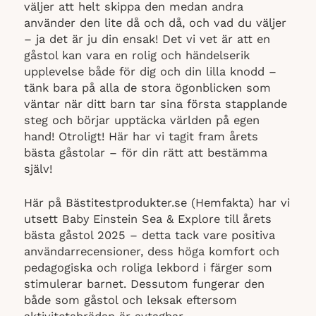
väljer att helt skippa den medan andra
använder den lite då och då, och vad du väljer
– ja det är ju din ensak! Det vi vet är att en
gåstol kan vara en rolig och händelserik
upplevelse både för dig och din lilla knodd –
tänk bara på alla de stora ögonblicken som
väntar när ditt barn tar sina första stapplande
steg och börjar upptäcka världen på egen
hand! Otroligt! Här har vi tagit fram årets
bästa gåstolar – för din rätt att bestämma
själv!
Här på Bästitestprodukter.se (Hemfakta) har vi
utsett Baby Einstein Sea & Explore till årets
bästa gåstol 2025 – detta tack vare positiva
användarrecensioner, dess höga komfort och
pedagogiska och roliga lekbord i färger som
stimulerar barnet. Dessutom fungerar den
både som gåstol och leksak eftersom