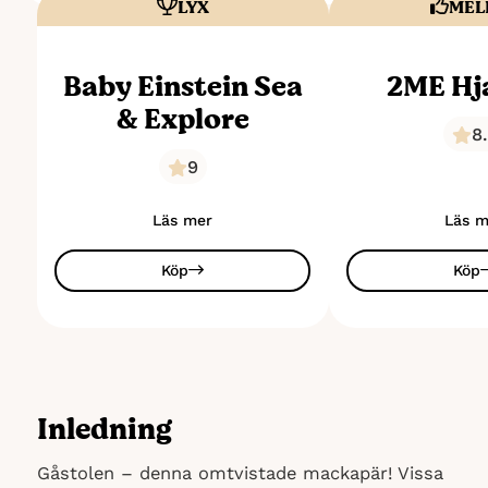
LYX
MEL
Baby Einstein Sea
2ME Hj
& Explore
8
9
Läs mer
Läs m
Köp
Köp
Inledning
Gåstolen – denna omtvistade mackapär! Vissa