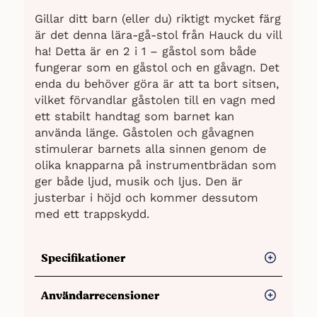
Gillar ditt barn (eller du) riktigt mycket färg
är det denna lära-gå-stol från Hauck du vill
ha! Detta är en 2 i 1 – gåstol som både
fungerar som en gåstol och en gåvagn. Det
enda du behöver göra är att ta bort sitsen,
vilket förvandlar gåstolen till en vagn med
ett stabilt handtag som barnet kan
använda länge. Gåstolen och gåvagnen
stimulerar barnets alla sinnen genom de
olika knapparna på instrumentbrädan som
ger både ljud, musik och ljus. Den är
justerbar i höjd och kommer dessutom
med ett trappskydd.
Specifikationer
Batterier: 4 x AA-LR06 batterier (ingår
Användarrecensioner
ej)