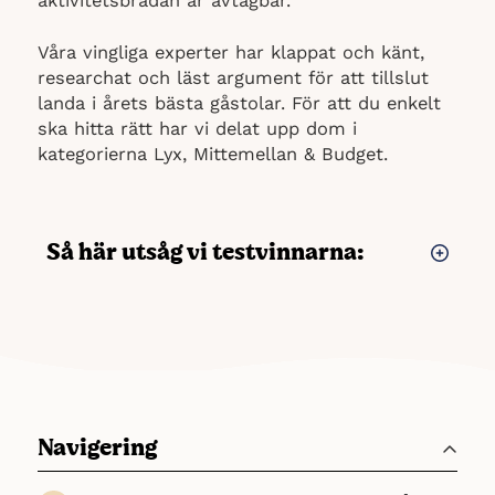
aktivitetsbrädan är avtagbar.
Våra vingliga experter har klappat och känt,
researchat och läst argument för att tillslut
landa i årets bästa gåstolar. För att du enkelt
ska hitta rätt har vi delat upp dom i
kategorierna Lyx, Mittemellan & Budget.
Så här utsåg vi testvinnarna:
I jakten på den bästa gåstolen har vi läst
kundomdömen och gått igenom
specifikationer och labbtester – allt för att få
en så tydlig bild det bara går av vad som
faktiskt skiljer den stol som är bäst från den
som inte är det. Med de sex gåstolar vi
Navigering
handplockat ovan känner vi oss trygga i att du
och ditt barn inte kommer bli besvikna!