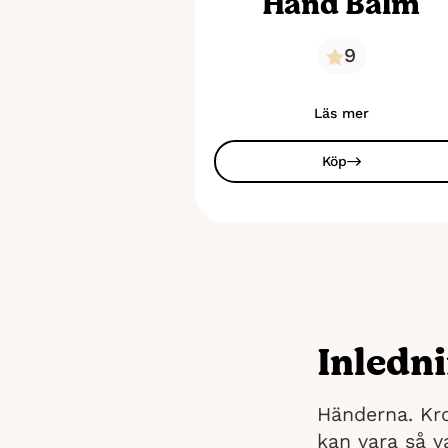
Hand Balm
9
Läs mer
Köp
Inledn
Händerna. Kr
kan vara så v