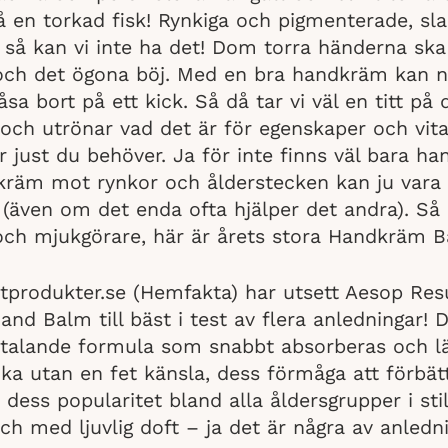
å en torkad fisk! Rynkiga och pigmenterade, sl
 så kan vi inte ha det! Dom torra händerna ska 
 och det ögona böj. Med en bra handkräm kan 
sa bort på ett kick. Så då tar vi väl en titt på
ch utrönar vad det är för egenskaper och vit
r just du behöver. Ja för inte finns väl bara 
kräm mot rynkor och ålderstecken kan ju vara 
(även om det enda ofta hjälper det andra). Så
och mjukgörare, här är årets stora Handkräm Bä
stprodukter.se (Hemfakta) har utsett Aesop Res
nd Balm till bäst i test av flera anledningar! 
illtalande formula som snabbt absorberas och 
a utan en fet känsla, dess förmåga att förbät
 dess popularitet bland alla åldersgrupper i sti
ch med ljuvlig doft – ja det är några av anledn