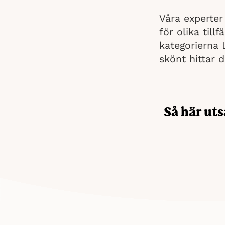
Våra experter
för olika till
kategorierna 
skönt hittar 
Så här uts
I jakten på den
konsumentupplev
tydlig bild det
inte är det. Nä
främst avgjort 
känner vi oss t
Därför blev Ae