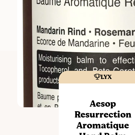
LYX
Aesop
Resurrection
Aromatique