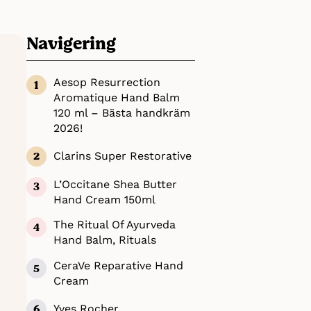
flera
Navigering
s och lämnar
deltagarna.
alla
Aesop Resurrection
ever
Aromatique Hand Balm
vitet och
120 ml – Bästa handkräm
2026!
Clarins Super Restorative
L’Occitane Shea Butter
Hand Cream 150ml
The Ritual Of Ayurveda
Hand Balm, Rituals
CeraVe Reparative Hand
Cream
Yves Rocher