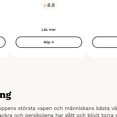
8.8
Läs mer
Köp
ing
oppens största vapen och människans bästa 
ackra och persikolena har gått och blivit torra 