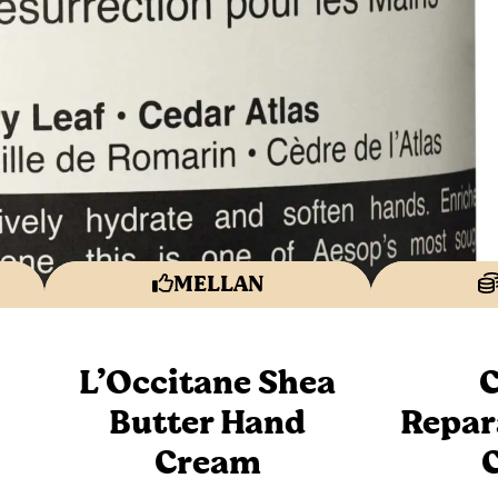
MELLAN
L’Occitane Shea
C
Butter Hand
Repar
Cream