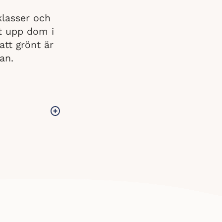
klasser och
lat upp dom i
att grönt är
an.
r gått igenom
att få en så
t från den som
t och pris som
ckat ovan