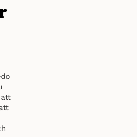
r
edo
u
att
att
ch