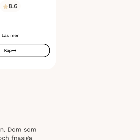
8.6
Läs mer
Köp
vän. Dom som
och fnasiga