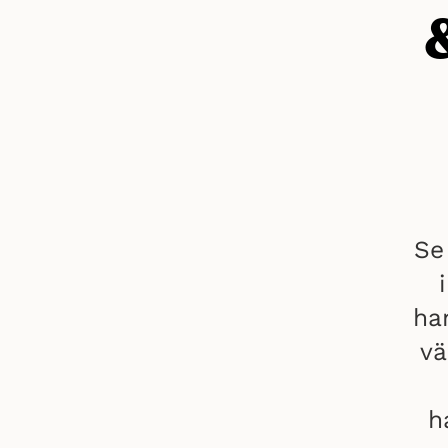
Se
ha
vä
h