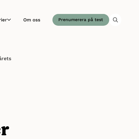
ier
Om oss
Prenumerera på test
årets
r