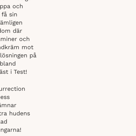
appa och
få sin
nämligen
 dom där
aminer och
handkräm mot
lösningen på
 bland
st i Test!
urrection
Dess
lämnar
tra hudens
lad
ingarna!