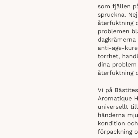
som fjällen p
spruckna. Nej
återfuktning
problemen blå
dagkrämerna o
anti-age-kure
torrhet, hand
dina problem 
återfuktning 
Vi på Bästite
Aromatique Ha
universellt t
händerna mjuk
kondition och
förpackning o