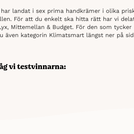
 har landat i sex prima handkrämer i olika pris
fällen. För att du enkelt ska hitta rätt har vi de
Lyx, Mittemellan & Budget. För den som tycker 
du även kategorin Klimatsmart längst ner på sid
åg vi testvinnarna:
 bästa handkrämen har vi gjort en gedigen research. Vi ha
elser, labbtester och benat ut specifikationer – allt för 
 bara går av vad som faktiskt skiljer den kräm som är bäs
r det kommer till handkräm är det effekt, konsistens, dof
resultatet i vårt test. Med de sex handkrämer vi handplo
rygga i att du inte kommer bli besviken.
sop Resurrection Aromatique Hand Balm bäst i test: