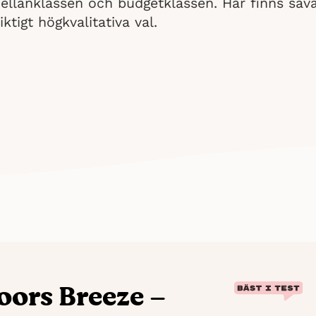
ellanklassen och budgetklassen. Här finns såvä
ktigt högkvalitativa val.
ors Breeze –