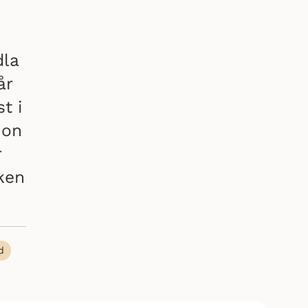
dla
år
t i
ion
r
ken
d