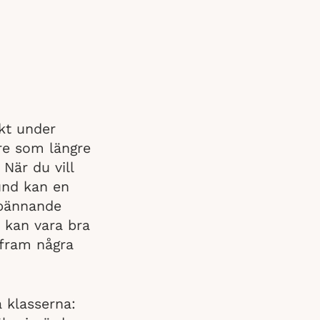
ekt under
re som längre
När du vill
und kan en
spännande
 kan vara bra
 fram några
a klasserna: