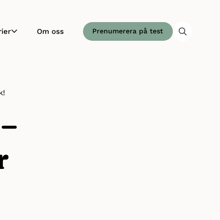
ier
Om oss
Prenumerera på test
k!
 –
r