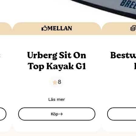
MELLAN
s
Urberg Sit On
Bestw
Top Kayak G1
8
Läs mer
Köp