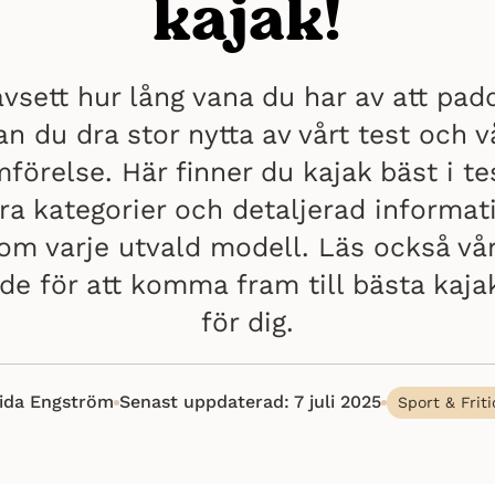
kajak!
vsett hur lång vana du har av att pad
an du dra stor nytta av vårt test och v
mförelse. Här finner du kajak bäst i tes
era kategorier och detaljerad informat
om varje utvald modell. Läs också vå
ide för att komma fram till bästa kaja
för dig.
rida Engström
Senast uppdaterad: 7 juli 2025
Sport & Friti