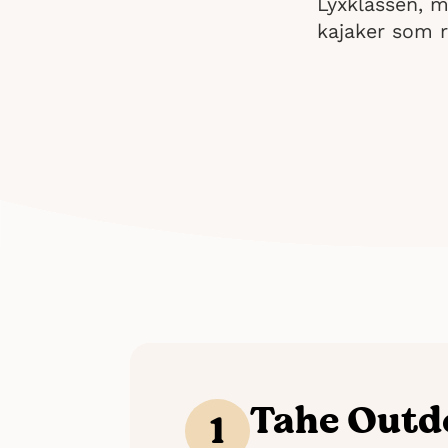
Lyxklassen, m
kajaker som ri
Tahe Outdo
1