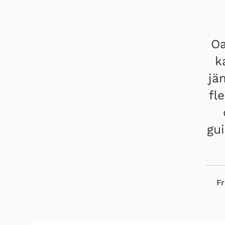
Oa
k
jä
fl
gu
F