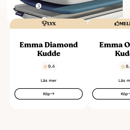
LYX
MEL
Emma Diamond
Emma Or
Kudde
Kud
9.4
8
Läs mer
Läs m
Köp
Köp