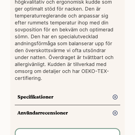
högkvalitativ och ergonomisk kudde som
ger optimalt stöd för nacken. Den är
temperaturreglerande och anpassar sig
efter rummets temperatur ihop med din
sovposition för en bekväm och optimerad
sömn. Den har en specialutvecklad
andningsförmåga som balanserar upp för
den överskottsvärme vi ofta utsöndrar
under natten. Överdraget är tvättbart och
allergivänligt. Kudden är tillverkad med
omsorg om detaljer och har OEKO-TEX-
certifiering.
Specifikationer
Storlek:
70×40 cm
Användarrecensioner
Material:
Överdraget består av 65%
polyester, 32% lyocell och 3% elastan.
Fördelar
Överdraget går bra att tvätta i upp till