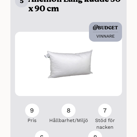
5
x 90 cm
Köp
BUDGET
VINNARE
9
8
7
Pris
Hållbarhet/Miljö
Stöd för
nacken