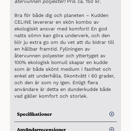
återvunnen polyester!
Pris ca. 150 kr.
Bra för både dig och planeten – Kudden
CELINE levererar en skön kombo av
ekologiskt ansvar med komfort! En god
natts sömn kan göra underverk, och den
blir ju extra go om du vet att du bidrar till
en hållbar framtid. Fyllningen av
återvunnen polyester och yttertyget av
100% ekologisk bomull skapar en kudde
som är både skönt medium i fasthet och
enkel att underhålla. Skontvätt i 60 grader,
och den är som ny igen. Enligt flera
användare är detta en dunderkudde både
vad gäller komfort och storlek.
Specifikationer
Storlek:
50 x 60 cm
Användarrecensioner