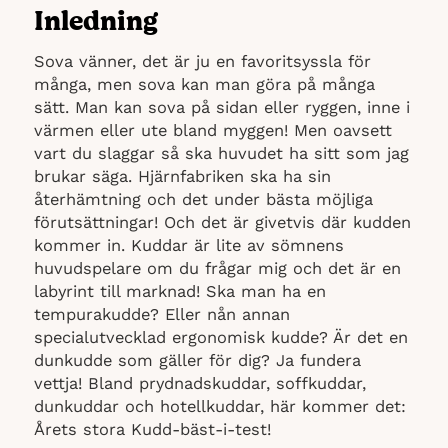
Inledning
Sova vänner, det är ju en favoritsyssla för
många, men sova kan man göra på många
sätt. Man kan sova på sidan eller ryggen, inne i
värmen eller ute bland myggen! Men oavsett
vart du slaggar så ska huvudet ha sitt som jag
brukar säga. Hjärnfabriken ska ha sin
återhämtning och det under bästa möjliga
förutsättningar! Och det är givetvis där kudden
kommer in. Kuddar är lite av sömnens
huvudspelare om du frågar mig och det är en
labyrint till marknad! Ska man ha en
tempurakudde? Eller nån annan
specialutvecklad ergonomisk kudde? Är det en
dunkudde som gäller för dig? Ja fundera
vettja! Bland prydnadskuddar, soffkuddar,
dunkuddar och hotellkuddar, här kommer det:
Årets stora Kudd-bäst-i-test!