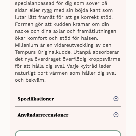
specialanpassad för dig som sover på
sidan eller rygg med sin böjda kant som
lutar lätt framåt för att ge korrekt stöd.
Formen gör att kudden kramar om din
nacke och dina axlar och framåtlutningen
ökar komfort och stöd för halsen.
Millenium är en vidareutveckling av den
Tempurs Originalkudde. Utanpå absorberar
det nya överdraget överflödig kroppsvärme
för att hålla dig sval. Varje kyltråd leder
naturligt bort värmen som håller dig sval
och bekväm.
Specifikationer
Storlek:
XS-L (se alla olika mått hos
Användarrecensioner
återförsäljarna)
Material:
Kudden är gjord av
Fördelar
TEMPUR®-material. Inuti anpassar sig