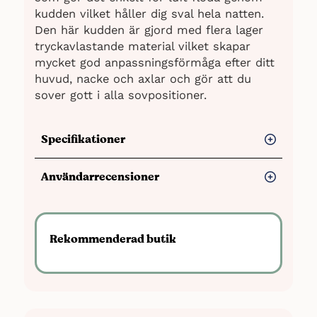
kudden vilket håller dig sval hela natten.
Den här kudden är gjord med flera lager
tryckavlastande material vilket skapar
mycket god anpassningsförmåga efter ditt
huvud, nacke och axlar och gör att du
sover gott i alla sovpositioner.
Specifikationer
Storlek:
70×40 cm
Användarrecensioner
Material:
Örngottet är tillverkat av ett
unikt, fuktreglerande
Fördelar
fiber.
Andningsbart kuddfodral.
Allsidig kudde som passar i alla
Rekommenderad butik
Överdraget är avtagbart och går bra
sovpositioner.
att tvätta i upp till 60°C. Överdraget
består av 98 % polyester och 2 %
God andningsförmåga håller
elastan.
användarna svala.
Vikt:
1 kg
Många användare upplever att dom