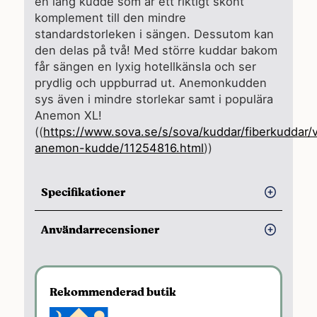
en lång kudde som är ett riktigt skönt
komplement till den mindre
standardstorleken i sängen. Dessutom kan
den delas på två! Med större kuddar bakom
får sängen en lyxig hotellkänsla och ser
prydlig och uppburrad ut. Anemonkudden
sys även i mindre storlekar samt i populära
Anemon XL!
((
https://www.sova.se/s/sova/kuddar/fiberkuddar
anemon-kudde/11254816.html
))
Specifikationer
Storlek:
50 x 90 cm. Örngott finns att
Användarrecensioner
beställa.
Material:
Tyg i ekologisk
Fördelar
bomullscambric, stoppad med
Kunder tycker att kudden känns lyxig
Rekommenderad butik
microfiber.
och ger en härlig hotellkänsla.
Vikt:
Downfeel fyllning med total vikt: