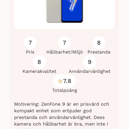
Sammanfattning
: Recensioner från
diverse källor som
Elgiganten((
Elgiganten, 2023-12-14
)),
Prisjakt((
Prisjakt, 2023-12-14
)),
Pricerunner((
Pricerunner, 2023-12-14
))
och andra användarrecensioner, baserat
7
7
8
på över 1000 recensioner ger en
Pris
Hållbarhet/Miljö
Prestanda
övergripande positiv bild av Apple iPhone
13 5G. De flesta användare uppskattar
8
9
kamera, skärm, processor, och batteritid.
Kamerakvalitet
Användarvänlighet
7.8
Totalpoäng
Motivering: ZenFone 9 är en prisvärd och
kompakt enhet som erbjuder god
prestanda och användarvänlighet. Dess
kamera och hållbarhet är bra, men inte i