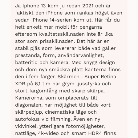
Ja Iphone 13 kom ju redan 2021 och är
faktiskt den iPhone som rankas högst även
sedan iPhone 14-serien kom ut. Här får du
helt enkelt mer mobil för pengarna
eftersom kvalitetsskillnaden inte är lika
stor som prisskillnaden. Det här är en
stabil pjäs som levererar både vad gäller
prestanda, form, användarvänlighet,
batteritid och kamera. Med snygg design
och dom nya smäckra platt kanterna finns
den i fem färger. Skärmen i Super Retina
XDR på 6,1 tim har grym ljusstyrka och
stort färgomfång med skarp skärpa.
Kamerorna, som omplacerats till
diagonalen, har möjlighet till både kort
skärpedjup, cinematiska läge och
autofokus vid filmning. Även en ny
vidvinkel, ytterligare fotomöjligheter,
nattläge, 4k-video och smart HDR4 finns