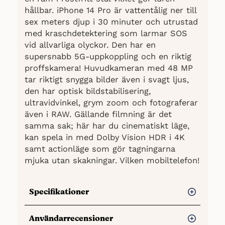
hållbar. iPhone 14 Pro är vattentålig ner till
sex meters djup i 30 minuter och utrustad
med kraschdetektering som larmar SOS
vid allvarliga olyckor. Den har en
supersnabb 5G-uppkoppling och en riktig
proffskamera! Huvudkameran med 48 MP
tar riktigt snygga bilder även i svagt ljus,
den har optisk bildstabilisering,
ultravidvinkel, grym zoom och fotograferar
även i RAW. Gällande filmning är det
samma sak; här har du cinematiskt läge,
kan spela in med Dolby Vision HDR i 4K
samt actionläge som gör tagningarna
mjuka utan skakningar. Vilken mobiltelefon!
Specifikationer
Lagringskapacitet:
128, 256 och 512 GB
Användarrecensioner