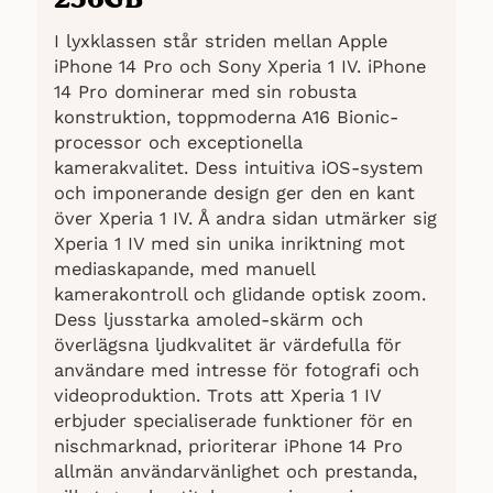
Laddningshastigheten upplevs som
medelmåttig jämfört med
I lyxklassen står striden mellan Apple
konkurrerande enheter.
iPhone 14 Pro och Sony Xperia 1 IV. iPhone
14 Pro dominerar med sin robusta
Sammanfattning: Den övergripande
konstruktion, toppmoderna A16 Bionic-
bilden av Sony Xperia 1 IV baseras på
processor och exceptionella
recensioner från ett flertal källor,
kamerakvalitet. Dess intuitiva iOS-system
2
inklusive Elgiganten
, Amazon((
Amazon,
och imponerande design ger den en kant
2023-12-14
)) och andra
över Xperia 1 IV. Å andra sidan utmärker sig
teknikwebbplatser. Totalt har över 1000
Xperia 1 IV med sin unika inriktning mot
användarrecensioner analyserats för att
mediaskapande, med manuell
ge en mångsidig inblick i produkten.
kamerakontroll och glidande optisk zoom.
Användarna ger höga betyg för enhetens
Dess ljusstarka amoled-skärm och
byggkvalitet, skärm, kamerafunktioner
överlägsna ljudkvalitet är värdefulla för
och ljudkvalitet, samtidigt som de
användare med intresse för fotografi och
noterar vissa nackdelar såsom enhetens
videoproduktion. Trots att Xperia 1 IV
tendens att bli varm och medelmåttig
erbjuder specialiserade funktioner för en
laddningshastighet.
nischmarknad, prioriterar iPhone 14 Pro
allmän användarvänlighet och prestanda,