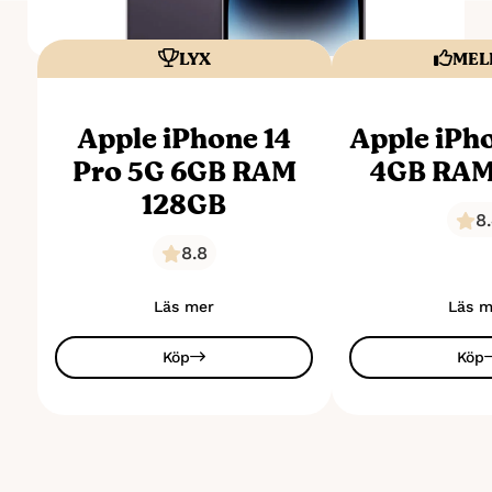
LYX
MEL
Apple iPhone 14
Apple iPh
Pro 5G 6GB RAM
4GB RAM
128GB
8
8.8
Läs mer
Läs m
Köp
Köp