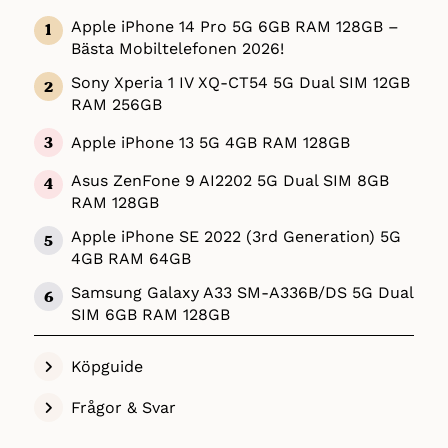
som faktiskt skiljer den lur som är bäst från
den som inte är det. När det gäller
Apple iPhone 14 Pro 5G 6GB RAM 128GB –
smartphones är användarvänlighet,
Bästa Mobiltelefonen 2026!
batterikapacitet, funktioner, kamera,
Sony Xperia 1 IV XQ-CT54 5G Dual SIM 12GB
prestanda, utrymme och form
RAM 256GB
huvudkomponenterna vi tittar extra noga på
och smartphonesen vi presenterar ovan är
Apple iPhone 13 5G 4GB RAM 128GB
samtliga pålitliga lirare som lever upp till
kraven!
Asus ZenFone 9 AI2202 5G Dual SIM 8GB
RAM 128GB
I vårt test blev
Iphone 14 Pro
från kategorin
Apple iPhone SE 2022 (3rd Generation) 5G
Lyx testvinnare för Apple och
Sony Xperia 1 IV
4GB RAM 64GB
XQ-CT54
från kategorin Lyx testvinnare för
Android. Detta tack vare att det är
Samsung Galaxy A33 SM-A336B/DS 5G Dual
marknadens nyaste och mest avancerade
SIM 6GB RAM 128GB
mobiltelefoner.
Köpguide
Därför blev Apple iPhone 14 Pro (iOS) och
Sony Xperia 1 IV (Android) Bäst i Test:
Frågor & Svar
Vi på Bästitestprodukter.se (Hemfakta) hr