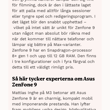
för filmning, dock är den i lättaste laget
för att palla med alltför långa sessioner
eller tyngre spel och redigeringsprogram. I
det läget blir den snabbt upphettad –
vilket på intet sätt är unikt för Zenfone 9
utan något man absolut bör räkna med
när det kommer till nättare telefoner och
lämpar sig bättre på Max-varianter.
Zenfone 9 har en Snapdragon-processor
8+ gen 1 och upp till 12 GB RAM. Den finns
i tre konfigurationer och i fyra färgval och
detta till ett väldigt rimligt pris.
Så här tycker experterna om Asus
ZenFone 9
Mattias Inghe på M3 betonar att Asus
Zenfone 9 är en charmig, kompakt mobil
med imponerande prestanda. Han lyfter
fram mobilens unika design, högkvalitativa