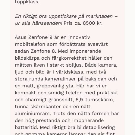
toppklass.
En riktigt bra uppstickare på marknaden –
ur alla hänseenden!
Pris ca. 8500 kr.
Asus Zenfone 9 är en innovativ
mobiltelefon som förbättrats avsevärt
sedan Zenfone 8. Med imponerande
bildskärpa och färgkorrekthet håller den
måtten även i starkt solljus. Både kamera,
ljud och bild är i världsklass, med två
stora runda kameralinser på baksidan och
en matt, greppvänlig yta. Här har vi en
kompakt och smidig telefon med praktiskt
och charmigt gränssnitt, 5,9-tumsskärm,
tunna skärmkanter och en nätt
aluminiumram. Trots den nätta formen har
den hög prestanda och imponerande
batteritid. Med riktigt bra bildstabilisering
och grymma kameror lämpar den sig fint