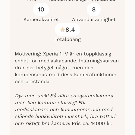
samlats från olika källor, inklusive
10
8
1
Elgiganten
och andra kända
recensionssidor. Totalt baseras denna
Kamerakvalitet
Användarvänlighet
sammanfattning på över 1000
8.4
användarrecensioner, som ger en
mångsidig inblick i användarnas
Totalpoäng
erfarenheter med produkten.
Motivering: Xperia 1 IV är en toppklassig
Så här tycker experterna om Apple iPhone
enhet för mediaskapande. Inlärningskurvan
14 Pro
drar ner betyget något, men den
kompenseras med dess kamerafunktioner
Apple iPhone 14 Pro är enligt Johan
och prestanda.
Winsborn och Lance Ulanoff på
TechRadar en imponerande smartphone
Dyr men unik! Så nära en systemkamera
som balanserar innovativ teknik med
man kan komma i lurväg! För
välkänd design. Den nya Dynamic Island
och den alltid påslagna skärmen utmärker
mediaskapare och konsumerar och med
sig som signifikanta förbättringar.
slående ljudkvalitet! Ljusstark, bra batteri
Kameran med 48 MP-sensor och
och riktigt bra kamera!
Pris ca. 14000 kr.
pixelbinning-teknik är en annan