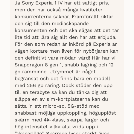
höjdpunkt, vilket ger utmärkt bildkvalitet.
Ja Sony Experia 1 IV har ett saftigt pris,
Även om telefonen inte erbjuder mer än
men den har också många kvaliteter
3x optisk zoom och fortfarande använder
konkurrenterna saknar. Framförallt riktar
Lightning-porten, anses den vara en av de
den sig till den mediaskapande
bästa på marknaden för de som
konsumenten och det ska sägas att det tar
värdesätter Apples ekosystem och design.
lite tid att lära sig allt den har att erbjuda.
Batteritiden är tillräcklig för dagligt bruk,
För den som redan är inkörd på Experia är
men kan variera beroende på användning.
vägen kortare men även för nybörjaren kan
Trots sitt höga pris erbjuder iPhone 14 Pro
den definitivt vara mödan värd! Här har vi
en premiumupplevelse med robust
Snapdragon 8 gen 1, snabb lagring och 12
prestanda och avancerade
gb ramminne. Utrymmet är något
funktioner((
TechRadar, 2023-12-14
)).
begränsat och det finns bara en modell
med 256 gb raring. Dock stöder den upp
till en terabyte så kan du tänka dig att
släppa en av sim-kortplatserna kan du
sätta in ett micro-sd. 5G-stöd med
snabbast möjliga uppkoppling, högupplöst
skärm med 4k-klass, skarpa färger och
hög intensitet vilka alla vrids upp i
”skaparläge”. Skärmen lyser starkt även