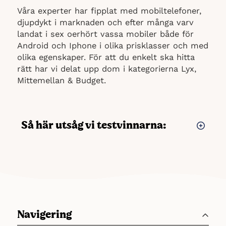
Våra experter har fipplat med mobiltelefoner,
djupdykt i marknaden och efter många varv
landat i sex oerhört vassa mobiler både för
Android och Iphone i olika prisklasser och med
olika egenskaper. För att du enkelt ska hitta
rätt har vi delat upp dom i kategorierna Lyx,
Mittemellan & Budget.
Så här utsåg vi testvinnarna:
Att köpa en mobiltelefon är som att adoptera
en ny familjemedlem – du kommer troligen
umgås med den jämt! I jakten på den bästa
mobiltelefonen har vi gjort gedigen research.
Vi har gått igenom konsumentupplevelser,
labbtester och skannat specifikationer – allt
Navigering
för att få en så tydlig bild det bara går av vad