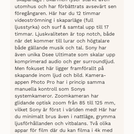
utomhus och har förbättrats avsevärt sen
föregångaren. Här har du 12 timmar
videoströmning i skaparläge (full
ljusstyrka) och surf & samtal upp till 17
timmar. Ljuskvaliteten är top notch, både
när det kommer till lurar och högtalare
både gällande musik och tal. Sony har
även unika Dsee Ultimate som skalar upp
komprimerad audio och ger surroundljud.
Men fokuset här ligger framförallt på
skapande inom ljud och bild. Kamera-
appen Photo Pro har i princip samma
manuella kontroll som Sonys
systemkameror. Zoomkameran har
glidande optisk zoom från 85 till 125 mm,
vilket Sony är först i världen med! Här har
du minimalt brus även i nattläge, grymma
ljusförhållanden och vitbalans. Två olika
appar för film där du kan filma i 4k med