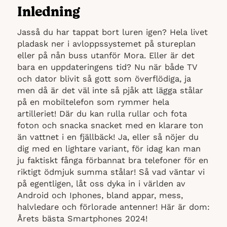
Inledning
Jasså du har tappat bort luren igen? Hela livet
pladask ner i avloppssystemet på stureplan
eller på nån buss utanför Mora. Eller är det
bara en uppdateringens tid? Nu när både TV
och dator blivit så gott som överflödiga, ja
men då är det väl inte så pjåk att lägga stålar
på en mobiltelefon som rymmer hela
artilleriet! Där du kan rulla rullar och fota
foton och snacka snacket med en klarare ton
än vattnet i en fjällbäck! Ja, eller så nöjer du
dig med en lightare variant, för idag kan man
ju faktiskt fånga förbannat bra telefoner för en
riktigt ödmjuk summa stålar! Så vad väntar vi
på egentligen, låt oss dyka in i världen av
Android och Iphones, bland appar, mess,
halvledare och förlorade antenner! Här är dom:
Årets bästa Smartphones 2024!