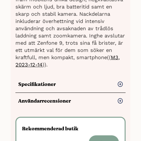
skärm och ljud, bra batteritid samt en
skarp och stabil kamera. Nackdelarna
inkluderar överhettning vid intensiv
användning och avsaknaden av trådlös
laddning samt zoomkamera. Inghe avslutar
med att Zenfone 9, trots sina få brister, är
ett utmärkt val för dem som söker en
kraftfull, men kompakt, smartphone((
M3,
2023-12-14
)).
Specifikationer
Lagringskapacitet:
128/256
Användarrecensioner
GB.
Lagring, läsning: 2 004,2 MB/s,
Lagring, skrivning: 1 485,7 MB/s
Fördelar
Skärm:
5,9 tum amoled, 1080×2400
Kompakt design
: Användare
Rekommenderad butik
bildpunkter, 120 Hz
uppskattar dess lilla storlek, vilket gör
Operativsystem:
Android 12 med Zen
den lätt att hantera och bära.