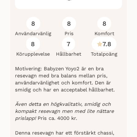
Sufflett: UPF50+ med avtagbar
8
8
8
solkeps
Användarvänlig
Pris
Komfort
8
7
7.8
Bygel: 360° swingaway
Körupplevelse
Hållbarhet
Totalpoäng
Motivering: Babyzen Yoyo2 är en bra
Standard: EN1888-1 & 2:2018 +
resevagn med bra balans mellan pris,
A1:2022
användarvänlighet och komfort. Den är
smidig och har en acceptabel hållbarhet.
Funktioner: Fullt liggläge, justerbart
Även detta en högkvalitativ, smidig och
ryggstöd, kompakt design
kompakt resevagn men med lite nättare
prislapp!
Pris ca. 4000 kr.
Denna resevagn har ett förstärkt chassi,
Färg/utförande: (anges efter variant)