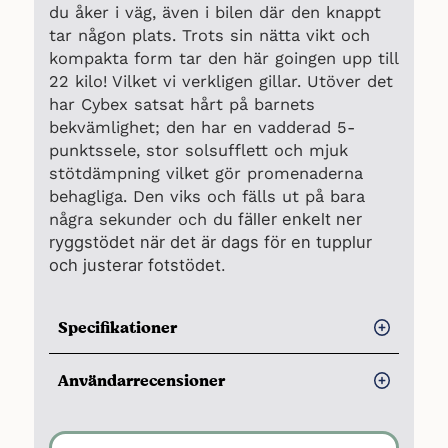
du åker i väg, även i bilen där den knappt
tar någon plats. Trots sin nätta vikt och
kompakta form tar den här goingen upp till
22 kilo! Vilket vi verkligen gillar. Utöver det
har Cybex satsat hårt på barnets
bekvämlighet; den har en vadderad 5-
punktssele, stor solsufflett och mjuk
stötdämpning vilket gör promenaderna
behagliga. Den viks och fälls ut på bara
u fäller enkelt ner
några sekunder och d
ryggstödet när det är dags för en tupplur
och justerar fotstödet.
Specifikationer
En av världens mest kompakta
Användarrecensioner
barnvagnar
Fälls ihop på några sekunder
Fördelar