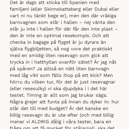
Det är dags att sticka till Spanien med
familjen! (eller Skinnskatteberg eller Dubai eller
vart ni nu tänkt bege er), men den där vräkiga
barnvagnen som står i hallen – nej vänta den
står ju inte i hallen för där får den inte plast –
den är inte en optimal resekompis. Och att
checka in bagage på flyget är ju dyrare än
själva flygbiljetten, så nog vore det praktiskt
med en smidig liten resevagn som gick att
trycka in i hatthyllan ovanför sätet? Är jag nåt
på spåren? Ja alltså en nätt liten barnvagn
med låg vikt som fälls ihop på ett kick? Men
hörru du vilken tur, för det är just resevagnar
(eller resesulky) vi ska djupdyka i i det här
testet. Timing är allt som jag brukar säga.
Några grejer att funta på innan du dyker in: hur
står det till med budget? Är det kanske en
billig resevagn du är ute efter (och med billig
menar vi ALDRIG dålig i våra tester, bara en
fråga om att få mycket för stålarna!), ska det