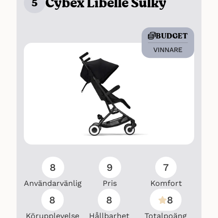
Cybex Libelle Sulky
5
produkten har vi inkluderat recensioner
4
5
från Pricerunner
och Jollyroom
BUDGET
VINNARE
8
9
7
Användarvänlig
Pris
Komfort
8
8
8
Körupplevelse
Hållbarhet
Totalpoäng