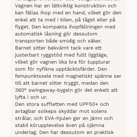
Vagnen har en lättviktig konstruktion och
kan fällas ihop med en hand, vilket gör den
enkel att ta med i bilen, på tåget eller på
flyget. Den kompakta ihopfällningen med
automatisk låsning gör dessutom
transporten både smidig och säker.
Barnet sitter bekvämt tack vare ett
justerbart ryggstöd med fullt liggläge,
vilket gör vagnen lika bra för tupplurar
som för nyfikna upptäcktsfärder. Den
fempunktssele med magnetiskt spänne ser
till att barnet sitter tryggt, medan den
360° swingaway-bygeln gör det enkelt att
lyfta i och ur.
Den stora suffletten med UPF50+ och
avtagbar solkeps skyddar mot solens
strålar, och EVA-hjulen ger en jämn och
stabil körupplevelse även på ojämna
underlag. Den har dessutom en praktisk