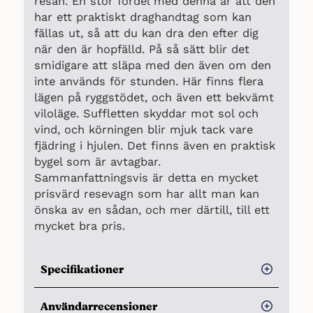
resan. En stor fördel med denna är att den
har ett praktiskt draghandtag som kan
fällas ut, så att du kan dra den efter dig
när den är hopfälld. På så sätt blir det
smidigare att släpa med den även om den
inte används för stunden. Här finns flera
lägen på ryggstödet, och även ett bekvämt
viloläge. Suffletten skyddar mot sol och
vind, och körningen blir mjuk tack vare
fjädring i hjulen. Det finns även en praktisk
bygel som är avtagbar.
Sammanfattningsvis är detta en mycket
prisvärd resevagn som har allt man kan
önska av en sådan, och mer därtill, till ett
mycket bra pris.
Specifikationer
Kompakt storlek
Användarrecensioner