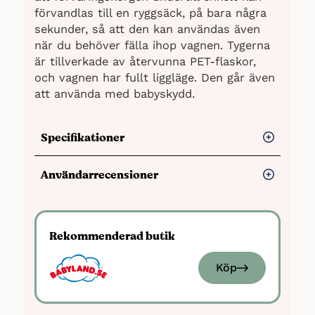
förvandlas till en ryggsäck, på bara några
sekunder, så att den kan användas även
när du behöver fälla ihop vagnen. Tygerna
är tillverkade av återvunna PET-flaskor,
och vagnen har fullt liggläge. Den går även
att använda med babyskydd.
Specifikationer
Extra förvaring
Användarrecensioner
Hopfällning med en hand
Fördelar
Hög maxvikt
Förvaringskorgen kan omvandlas till
Lätt att köra med en hand
Rekommenderad butik
ryggsäck
Väldigt smidig
Maxvikt: 22 kg
Köp
Lätt att fälla ihop
Vagnens vikt: 6,7 kg
Justerbart ryggstöd: Ja
Nackdelar