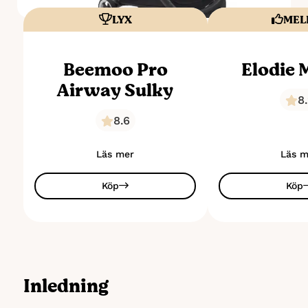
LYX
MEL
Beemoo Pro
Elodie
Airway Sulky
8
8.6
Läs mer
Läs m
Köp
Köp
Inledning