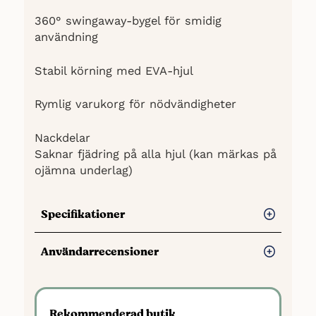
360° swingaway-bygel för smidig
användning
Stabil körning med EVA-hjul
Rymlig varukorg för nödvändigheter
Nackdelar
Saknar fjädring på alla hjul (kan märkas på
ojämna underlag)
Specifikationer
Modell: Beemoo Pro Airway Sulky
Användarrecensioner
Fördelar
Rekommenderad ålder: Från 6
Mjuk och bekväm att köra
Rekommenderad butik