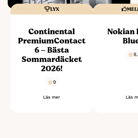
LYX
MEL
Continental
Nokian
PremiumContact
Blu
6 – Bästa
8
Sommardäcket
2026!
9
Läs mer
Läs m