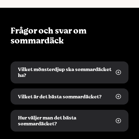
Frågor och svar om
sommardäck
Vilket mönsterdjup ska sommardäcket
ha?
Enligt svensk lag ska sommardäck ha ett
Vilket är det bästa sommardäcket?
mönsterdjup på minst 1,6 mm, men allt
över 3 mm är tillräckligt bra.
Enligt vårt test som bland annat är
Hur väljer man det bästa
baserat på kundbetyg blev Continental
sommardäcket?
PremiumContact 6, vår vinnare i vårt
sommardäck bäst i test.
Det är många faktorer som spelar in –