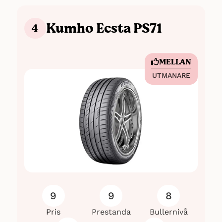
Kumho Ecsta PS71
4
MELLAN
UTMANARE
9
9
8
Pris
Prestanda
Bullernivå