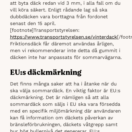
att byta däck redan vid 3 mm, i alla fall om du
vill köra säkert. Enligt rådande lag så ska
dubbdäcken vara borttagna från fordonet
senast den 15 april.
[footnote]Transportstyrelsen:
https://www.transportstyrelsen.se/vinterdack
[/foot
Friktionsdäck får däremot användas årligen,
men vi rekommenderar inte detta då gummit i
däcken inte har anpassats för sommarvägarna.
EU:s däckmärkning
Det finns många saker att ha i åtanke när du
ska välja sommardäck. En viktig faktor är EU:s
däckmärkning. Det är nämligen så att alla
sommardäck som säljs i EU ska vara försedda
med en specifik miljömärkning där användaren
kan få information om däckets påverkan av
bränsleförbrukningen, däckets våtgrepp samt
hur hög bullernivå det genererar. EU:s