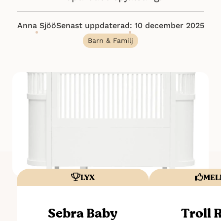
Anna Sjöö
Senast uppdaterad: 10 december 2025
Barn & Familj
LYX
MEL
Sebra Baby
Troll 