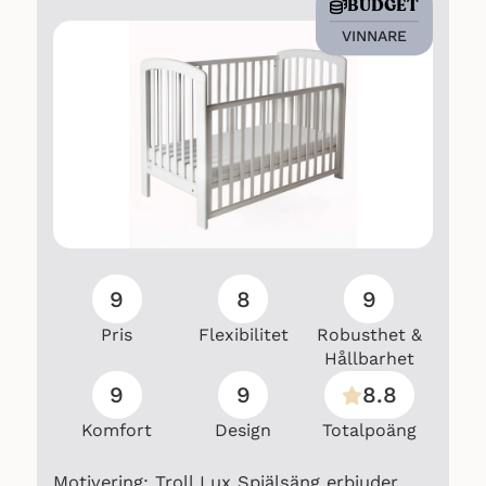
BUDGET
VINNARE
9
8
9
Pris
Flexibilitet
Robusthet &
Hållbarhet
9
9
8.8
Komfort
Design
Totalpoäng
Motivering: Troll Lux Spjälsäng erbjuder