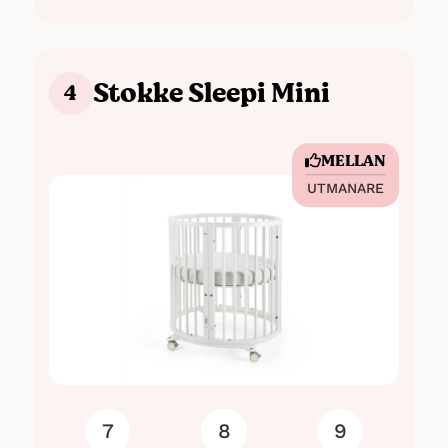
Stokke Sleepi Mini
4
MELLAN
UTMANARE
7
8
9