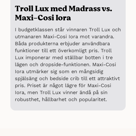
objektiv bild av spjälsängen har vi
Troll Lux med Madrass vs.
hämtat cirka 50 recensioner från Maxi-
Maxi-Cosi Iora
5
Cosi
.
I budgetklassen står vinnaren Troll Lux och
utmanaren Maxi-Cosi Iora mot varandra.
Båda produkterna erbjuder användbara
funktioner till ett överkomligt pris. Troll
Lux imponerar med ställbar botten i tre
lägen och dropside-funktionen. Maxi-Cosi
Iora utmärker sig som en mångsidig
spjälsäng och bedside crib till ett attraktivt
pris. Priset är något lägre för Maxi-Cosi
Iora, men Troll Lux vinner ändå på sin
robusthet, hållbarhet och popularitet.