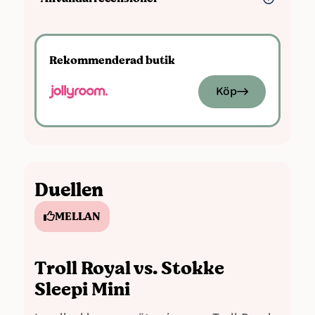
Maxvikt:
Uppgift saknas
Fördelar
Ålder:
0-6 mån (upp till 5 år med
förlängningskit)
Att sängen har hjul är en stor fördel
Rekommenderad butik
Övrigt:
Låsbara hjul, sängbotten med
Mysig och ombonad för bebisen
maximal luftcirkulation,
Köp
förlängningsbar med förlängningskit,
Nackdelar
FSC-certifierad
Sängen kan bara användas en kortare
tid innan man behöver köpa till
förlängningskit, vilket gör sängen dyr
Duellen
Sammanfattning: För att skapa en bred
MELLAN
bild av spjälsängen har vi hämtat cirka
3
20 recensioner från Amazon
.
Recensionerna är dock begränsade.
Troll Royal vs. Stokke
Sleepi Mini