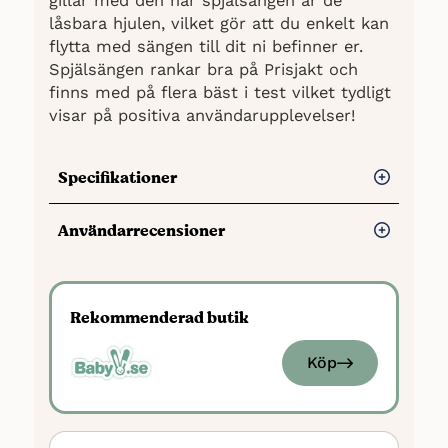
gillar med den här spjälsängen är de
låsbara hjulen, vilket gör att du enkelt kan
flytta med sängen till dit ni befinner er.
Spjälsängen rankar bra på Prisjakt och
finns med på flera bäst i test vilket tydligt
visar på positiva användarupplevelser!
Specifikationer
Längd:
141 cm
Användarrecensioner
Maxvikt:
Uppgift saknas
Fördelar
Ålder:
0-5 år
Övrigt:
Höj- och sänkbar botten,
Vi har tyvärr inte hittat några
Rekommenderad butik
låsbara hjul, avtagbara sidor, FSC®-
användarrecensioner om Stokke
certifierad
Sleepi, men sängen är med på
Köp
topplistan på flera bäst i test-sidor
och rankar bra på Prisjakt vilket talar
för positiva upplevelser hos
användare.