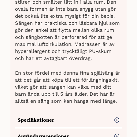
stilren och smälter lätt in i alla rum. Den
ovala formen är inte bara snygg utan gör
det också lite extra mysigt för din bebis.
Sängen har praktiska och låsbara hjul som
gör den enkel att flytta mellan olika rum
och sängbotten är perforerad för att ge
maximal luftcirkulation. Madrassen är av
hyperallergent och trycktåligt PU-skum
och har ett avtagbart överdrag.
En stor fördel med denna fina spjälsäng är
att det går att köpa till ett förlängningskit,
vilket gör att sängen kan växa med ditt
barn ända upp till 5 års ålder. Det här är
alltså en säng som kan hänga med länge.
Specifikationer
Mått:
67 x 83 x 87 cm
Användarrecensioner