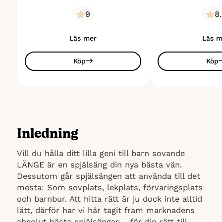
9
8
Läs mer
Läs m
Köp
Köp
Inledning
Vill du hålla ditt lilla geni till barn sovande
LÄNGE är en spjälsäng din nya bästa vän.
Dessutom går spjälsängen att använda till det
mesta: Som sovplats, lekplats, förvaringsplats
och barnbur. Att hitta rätt är ju dock inte alltid
lätt, därför har vi här tagit fram marknadens
absolut bästa spjälsängar – för din rätt till