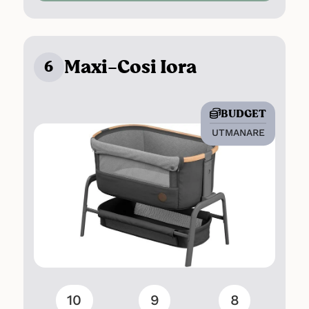
där den enda nackdelen som nämns
är att sängen är ganska stor och
därför kan passa mindre bra i trånga
4
rum
.
Maxi-Cosi Iora
6
BUDGET
UTMANARE
10
9
8