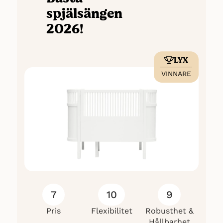
prisvärda och smakrika matkassar!
spjälsängen
Bäst i test: Bilförsäkring – Vi jämför så att du
slipper!
2026!
LYX
VINNARE
7
10
9
Pris
Flexibilitet
Robusthet &
Hållbarhet