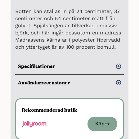
Botten kan ställas in på 24 centimeter, 37
centimeter och 54 centimeter mätt från
golvet. Spjälsängen är tillverkad i massiv
björk, och här ingår dessutom en madrass.
Madrassens kärna är i polyester fibervadd
och yttertyget är av 100 procent bomull.
Specifikationer
Längd:
120 cm
Användarrecensioner
Maxvikt:
Uppgift saknas
Fördelar
Ålder:
0-3 år
Övrigt:
Ställbar botten i 3 lägen,
Vi har tyvärr inte hittat några
Rekommenderad butik
dropside
användarrecensioner om Troll Lux,
men sängen är med på topplistan på
Köp
flera bäst i test-sidor och är på plats
2 i Pricerunners test om spjälsängar,