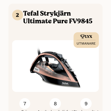
Design: Kompakt och lätt
Tefal Strykjärn
Pris: ca. 1.300 kr
2
Ultimate Pure FV9845
LYX
UTMANARE
7
8
9