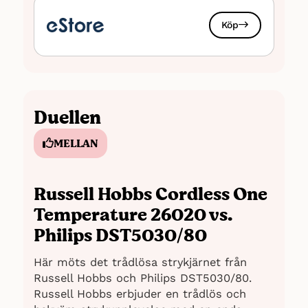
Nackdelar
Köp
Lite kort sladd enligt vissa användare
Sammanfattning: För att skapa en
objektiv bild av strykjärnet har vi hämtat
4
cirka 250 recensioner från Elgiganten
5
Duellen
och Pricerunner
.
MELLAN
Russell Hobbs Cordless One
Temperature 26020 vs.
Philips DST5030/80
Här möts det trådlösa strykjärnet från
Russell Hobbs och Philips DST5030/80.
Russell Hobbs erbjuder en trådlös och