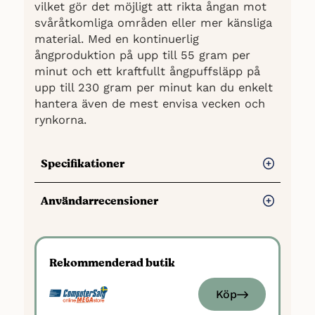
vilket gör det möjligt att rikta ångan mot
svåråtkomliga områden eller mer känsliga
material. Med en kontinuerlig
ångproduktion på upp till 55 gram per
minut och ett kraftfullt ångpuffsläpp på
upp till 230 gram per minut kan du enkelt
hantera även de mest envisa vecken och
rynkorna.
Specifikationer
Max. ångutsläpp (g/min): 60 g/min
Användarrecensioner
Ångpuff (g/min): 260 g/min
Fördelar
Effekt: 3000 watt
Automatisk avstängning: Ja
Ger ett väldigt bra strykresultat
Rekommenderad butik
Övriga funktioner: Självrengörande,
Riktigt bra ångkapacitet
Ergonomiskt utformad, Automatisk
Köp
Enkelt att förstå sig på och använda
avstängning, Slitstark, Kraftfull