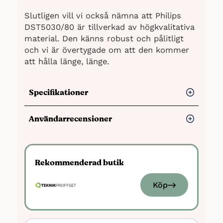
Slutligen vill vi också nämna att Philips
DST5030/80 är tillverkad av högkvalitativa
material. Den känns robust och pålitligt
och vi är övertygade om att den kommer
att hålla länge, länge.
Specifikationer
Max. ångutsläpp (g/min): 45 g/min
Användarrecensioner
Ångpuff (g/min): 180 g/min
Fördelar
Effekt: 2400 watt
Automatisk avstängning: Ja
Lätt att använda
Rekommenderad butik
Övriga funktioner: Kraftfull
Fungerar precis som förväntat
ångfunktion, Generös vattentank,
Köp
Perfekt ångfunktion
Anpassningsbar ångintensitet
Ger ett bra strykresultat