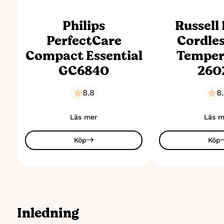
Philips
Russell
PerfectCare
Cordle
Compact Essential
Temper
GC6840
260
8.8
8
Läs mer
Läs m
Köp
Köp
Inledning