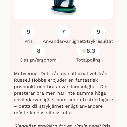
9
7
9
Pris
Användarvänlighet
Strykresultat
8
8.3
Design/ergonomi
Totalpoäng
Motivering: Det trådlösa alternativet från
Russell Hobbs erbjuder en fantastisk
prispunkt och bra användarvänlighet. Det
presterar bra men har inte samma höga
användarvänlighet som andra testdeltagare
– detta då strykjärnet enligt användare
måste laddas väldigt ofta.
Sladdlöst strykjärn för en rimlig peng!
Pris