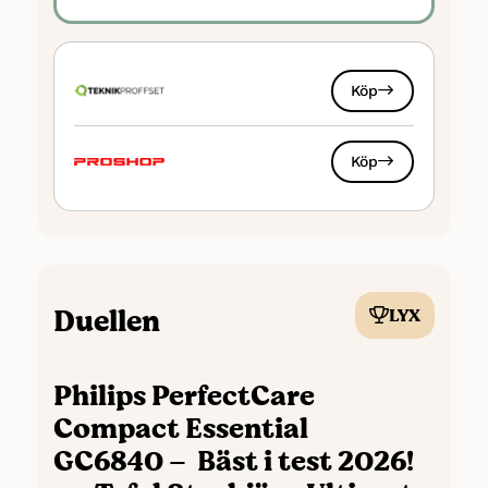
ångproduktion
Nackdelar
Något tungt enligt vissa användare
Köp
Sammanfattning: För att skapa en
objektiv bild av strykjärnet har vi hämtat
Köp
1
cirka 300 recensioner från Pricerunner
.
Duellen
LYX
Philips PerfectCare
Compact Essential
GC6840 – Bäst i test 2026!