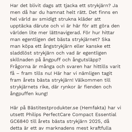
Har det blivit dags att tjacka ett strykjärn? Ja
men då har du hamnat helt rätt. Det finns en
hel värld av smidigt strukna kläder att
upptäcka därute och vi är här för att göra den
världen lite mer lättnavigerad. För hur hittar
man egentligen det bästa strykjärnet? Ska
man köpa ett ångstrykjärn eller kanske ett
sladdlöst strykjärn och vad är egentligen
skillnaden på ångpuff och ångutsläpp?
Frågorna är många och svaren har hittills varit
få – fram tills nu! Här har vi nämligen tagit
fram årets bästa strykjärn! Välkommen till
strykjärnets rike, där rynkor är fienden och
ångpuffen kung!
Här på Bästitestprodukter.se (Hemfakta) har vi
utsett Philips PerfectCare Compact Essential
GC6840 till årets bästa strykjärn 2025, då
detta är ett av marknadens mest kraftfulla