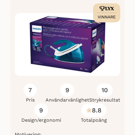
LYX
VINNARE
7
9
10
Pris
Användarvänlighet
Strykresultat
9
8.8
Design/ergonomi
Totalpoäng
Motivering: