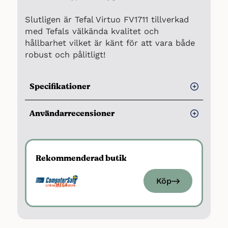
Slutligen är Tefal Virtuo FV1711 tillverkad
med Tefals välkända kvalitet och
hållbarhet vilket är känt för att vara både
robust och pålitligt!
Specifikationer
Max. ångutsläpp (g/min): 24
Användarrecensioner
Ångpuff (g/min): 80
Fördelar
Effekt: 1800 watt
Automatisk avstängning: Ja
Riktigt bra och prisvärt
Rekommenderad butik
Övriga funktioner: Kraftfullt
Ger bra värme och ånga
ångutsläpp, Glider lätt över tyget,
Köp
Väldigt användarvänlig
Generös vattentank
Nackdelar