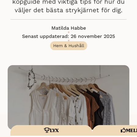
köpguide med viktiga tips för hur du
väljer det bästa strykjärnet för dig.
Matilda Habbe
Senast uppdaterad: 26 november 2025
Hem & Hushåll
LYX
MEL