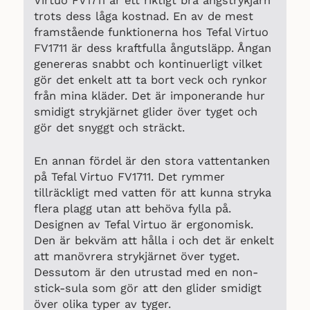
Virtuo FV1711 är ett riktigt bra ångstrykjärn
trots dess låga kostnad. En av de mest
framstående funktionerna hos Tefal Virtuo
FV1711 är dess kraftfulla ångutsläpp. Ångan
genereras snabbt och kontinuerligt vilket
gör det enkelt att ta bort veck och rynkor
från mina kläder. Det är imponerande hur
smidigt strykjärnet glider över tyget och
gör det snyggt och sträckt.
En annan fördel är den stora vattentanken
på Tefal Virtuo FV1711. Det rymmer
tillräckligt med vatten för att kunna stryka
flera plagg utan att behöva fylla på.
Designen av Tefal Virtuo är ergonomisk.
Den är bekväm att hålla i och det är enkelt
att manövrera strykjärnet över tyget.
Dessutom är den utrustad med en non-
stick-sula som gör att den glider smidigt
över olika typer av tyger.