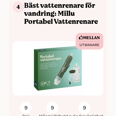
Bäst vattenrenare för
4
vandring: Millu
Portabel Vattenrenare
MELLAN
UTMANARE
9
9
9