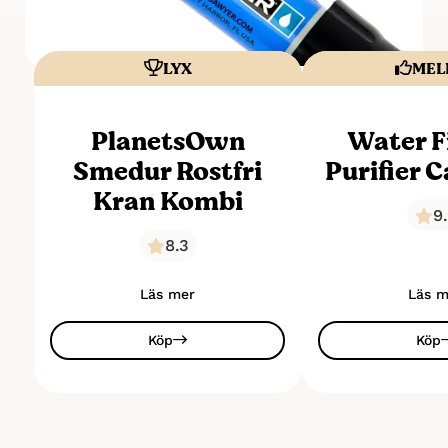
LYX
MEL
PlanetsOwn
Water F
Smedur Rostfri
Purifier 
Kran Kombi
9
8.3
Läs mer
Läs m
Köp
Köp