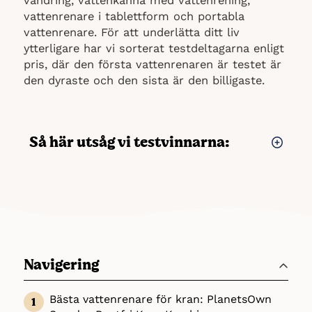
vandring, vattenkanna med vattenrening,
vattenrenare i tablettform och portabla
vattenrenare. För att underlätta ditt liv
ytterligare har vi sorterat testdeltagarna enligt
pris, där den första vattenrenaren är testet är
den dyraste och den sista är den billigaste.
Så här utsåg vi testvinnarna:
I vårt test blev
Sawyer Mini Vattenfilte
r
utsedd till bäst i test, detta då det är den
mest mångsidiga vattenrenaren som både kan
användas som flaska, sättas i en egen flaska
och användas direkt som sugrör. Dessutom
har den många riktigt nöjda användare och är
Navigering
relativt prisvänlig!
I sökandet efter den bästa vattenrenaren har
Bästa vattenrenare för kran: PlanetsOwn
vi gjort gedigen research, pratat med