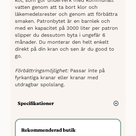
kol, som gör underverk med kommunalt
vatten genom att ta bort klor och
läkemedelsrester och genom att förbättra
smaken. Patronbytet är en barnlek och
med en kapacitet på 3000 liter per patron
slipper du dessutom byta i ungefär 6
månader. Du monterar den helt enkelt
direkt på din kran och sen är du good to
go.
Förbättringsmöjlighet:
Passar inte på
fyrkantiga kranar eller kranar med
utdragbar spolslang.
Specifikationer
Reningsteknik: Ultrafiltrering (UF) och
Aktivt kol
Rekommenderad butik
Tar bort oönskade bakterier,