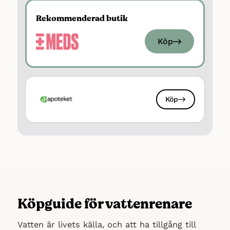
husvagnar/husbilar
Rekommenderad butik
Antal tabletter: 250
Behandlingskapacitet: 1250 liter vatten
Köp
Verkningsstid: 3 timmar
Köp
Köpguide för vattenrenare
Vatten är livets källa, och att ha tillgång till