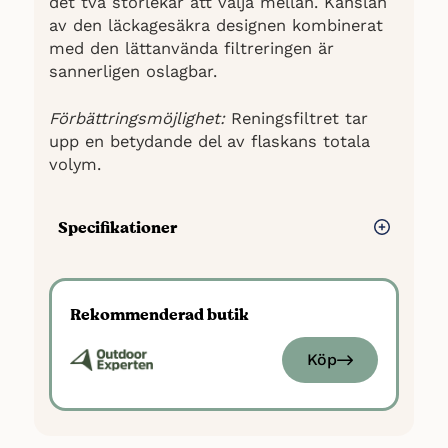
det två storlekar att välja mellan. Känslan
av den läckagesäkra designen kombinerat
med den lättanvända filtreringen är
sannerligen oslagbar.
Förbättringsmöjlighet:
Reningsfiltret tar
upp en betydande del av flaskans totala
volym.
Specifikationer
Volym: Finns i 650 ml och 1 liter
Kapacitet: 5 år / 4000 liter
Rekommenderad butik
Reningsnivå: 99,999 %
Certifiering: US EPA, NSF 42 & NSF
Köp
P231
Extra: Kork med silikonmunstycke och
karbinfäste