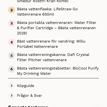
Smedur Rostfri Kran Kombi
konsumenter, skannat labbtester och
Bästa vattenflaska: LifeStraw Go
specifikationer – allt för att få en så tydlig
Vattenrenare 650ml
bild det bara går av vad som faktiskt skiljer
den vattenrenare som är bäst från den som
Bästa portabla vattenrenaren: Water Filter
inte är det. När det kommer till vattenrenare
& Purifier Cartridge – Bästa vattenrenaren
reningseffekt, enkelhet att använda och pris
2026!
viktiga komponenter.
Bäst vattenrenare för vandring: Millu
Med de sex vattenrenare vi handplockat ovan
Portabel Vattenrenare
känner vi oss trygga i att du inte kommer bli
Bästa vattenreningskanna: Dafi Crystal
besviken.
Filter Pitcher vattenrenare
Bästa vattenreningstabletter: BioCool Purify
My Drinking Water
Köpguide
Frågor & Svar