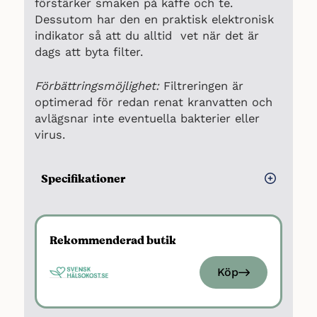
förstärker smaken på kaffe och te.
Dessutom har den en praktisk elektronisk
indikator så att du alltid vet när det är
dags att byta filter.
Förbättringsmöjlighet:
Filtreringen är
optimerad för redan renat kranvatten och
avlägsnar inte eventuella bakterier eller
virus.
Specifikationer
Material: Härdat glas
Kapacitet: 150 liter vatten per filter
Rekommenderad butik
Filteralternativ: Standard, PH+, MG+,
Protect+
Köp
Elektronisk filterindikator: Ja