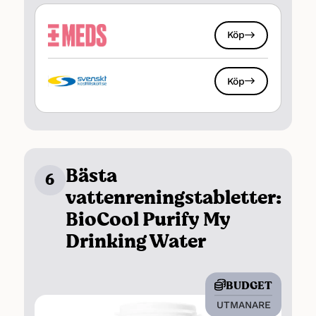
Köp
Köp
Bästa
6
vattenreningstabletter:
BioCool Purify My
Drinking Water
BUDGET
UTMANARE