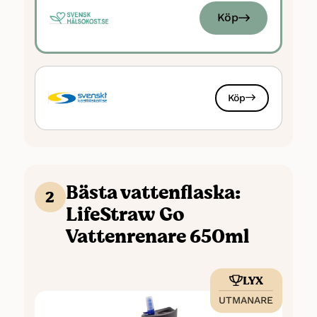
läkemedelsrester och
Köp
mikroorganismer
Får vattnet att smaka bättre
Kapacitet: 3000 liter (~6 månader)
Attraktiv presentförpackning och
Köp
multiadaptor inkluderad
Lätt att rengöra och byta filter
Bästa vattenflaska:
2
LifeStraw Go
Vattenrenare 650ml
LYX
UTMANARE