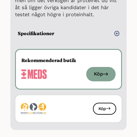
men om det verkligen är proteinet du vill
åt så ligger övriga kandidater i det här
testet något högre i proteinhalt.
Specifikationer
Typ: Vassleprotein
Antal smaker: 6
Rekommenderad butik
Proteiner: 72 gram per 100 gram
Kolhydrater: 4 gram per 100 gram
Köp
Fett: 5 gram per 100 gram
Sockerarter: 4 gram per 100 gram
Energi: Ca 1460 kJ / 349 kcal per 100
gram
Köp
Antal portioner: ca 28
Sötningsmedel: Ja, Aspartam, ace-k
Laktos: Låga nivåer