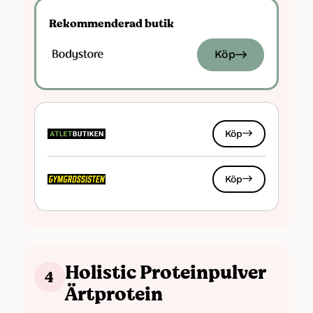
Antal smaker: 12
Rekommenderad butik
Proteiner: 85 gram per 100 gram
Kcal: 359 per 100 gram
Köp
Kolhydrater: 2-5 gram per 100 gram
Fett: 2-4 gram per 100 gram
Sockerarter: 1.2 gram / 100 gram
Energi: Ca 1500 kJ / 350 kcal
Köp
Antal portioner: ca 28
Sötningsmedel: Ja, Sukralos,
Köp
acesulfam-K
Laktos: Väldigt låga nivåer
Holistic Proteinpulver
4
Ärtprotein