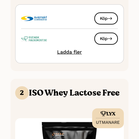
Sockerarter: 1.2 gram per 100 gram
Energi: Ca 1500 kJ / 350 kcal per 100
gram
Köp
Antal portioner: ca 30
Sötningsmedel: Ja, Aspartam
Köp
Laktos: Låga nivåer
Ladda fler
Köp
Köp
ISO Whey Lactose Free
2
Köp
LYX
Köp
UTMANARE