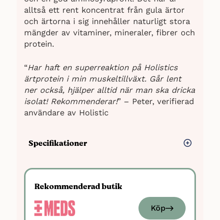
alltså ett rent koncentrat från gula ärtor
och ärtorna i sig innehåller naturligt stora
mängder av vitaminer, mineraler, fibrer och
protein.
“
Har haft en superreaktion på Holistics
ärtprotein i min muskeltillväxt. Går lent
ner också, hjälper alltid när man ska dricka
isolat! Rekommenderar!
” – Peter, verifierad
användare av Holistic
Specifikationer
Typ: Ärtprotein
Antal smaker: 1
Rekommenderad butik
Proteiner: 83 gram per 100 gram
Kolhydrater: 1,4 gram per 100 gram
Köp