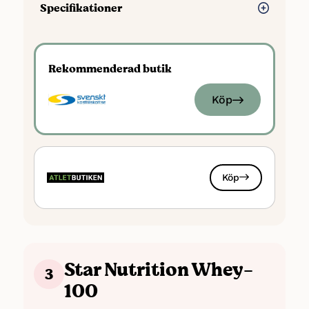
Specifikationer
Typ: Vassleprotein (Laktofritt)
Antal smaker: 2
Rekommenderad butik
Proteiner: 84 gram per 100 gram
Kcal: 388 per 100 gram
Köp
Kolhydrater: 4 gram per 100 gram
Fett: 4 gram per 100 gram
Sockerarter: 3 gram / 100 gram
Energi: Ca 1622 kJ / 388 kcal
Köp
Antal portioner: ca 33
Sötningsmedel: Ja, sukralos, E950
Laktos: Laktosfri
Star Nutrition Whey-
3
100