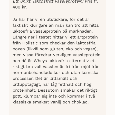
Ett unikt, laktosfritt vassleprotein!
Pris fr.
400 kr.
Ja här har vi en utstickare, för det är
faktiskt klurigare än man kan tro att hitta
laktosfria vassleprotein på marknaden.
Längre ner i testet hittar vi ett ärtprotein
från Holistic som checkar den laktosfria
boxen (likväl som gluten, eko och vegan),
men vissa föredrar verkligen vassleprotein
och då är Wheys laktosfria alternativ ett
riktigt bra val! Vasslen är fri från mjöl från
hormonbehandlade kor och utan kemiska
processer. Det är lättsmält och
lättupptagligt, har låg fetthalt och hög
proteinhalt. Dessutom smakar det riktigt
gott, klumpar sig inte och kommer i två
klassiska smaker: Vanilj och choklad!