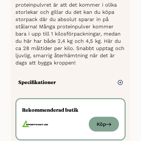
proteinpulvret är att det kommer i olika
storlekar och gillar du det kan du köpa
storpack där du absolut sparar in på
stålarna! Många proteinpulver kommer
bara i upp till 1 kilosförpackningar, medan
du här har både 2,4 kg och 4,5 kg. Här du
ca 28 måltider per kilo. Snabbt upptag och
ljuvlig, smarrig återhämtning när det är
dags att bygga kroppen!
Specifikationer
Typ: Vassleprotein
Antal smaker: 12
Rekommenderad butik
Proteiner: 84 gram per 100 gram
Kolhydrater: 2 gram per 100 gram
Köp
Fett: 1 gram per 100 gram