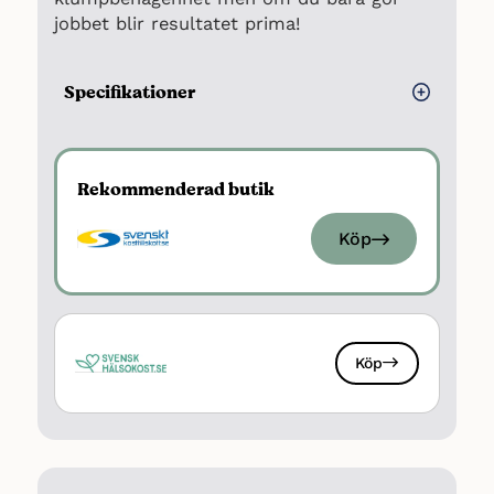
jobbet blir resultatet prima!
Specifikationer
Typ: Vassleprotein BCAA
Antal smaker: 12
Rekommenderad butik
Proteiner: 80 gram per 100 gram
Kolhydrater: 6 gram per 100 gram
Köp
Fett: 5 gram per 100 gram
Sockerarter: 5.9 gram per 100 gram
Energi: Ca 1637 kJ / 350 kcal per 100
gram
Köp
Antal portioner: ca 26
Sötningsmedel: Nej
Laktos: Ja, låglaktos