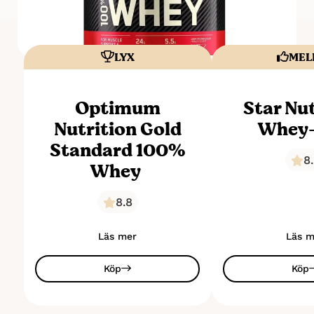
LYX
MEL
Optimum
Star Nu
Nutrition Gold
Whey
Standard 100%
8
Whey
8.8
Läs mer
Läs m
Köp
Köp