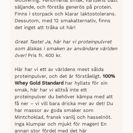
Motivering: Fenomenal smak, världens bäst
säljande, och förstås generös på protein.
Finns i storpack och klarar laktostolerans.
Dessutom, med 12 smakalternativ, finns
det inget att tråka ut här!
Great Taste! Ja, här har vi proteinpulvret
som älskas i smaken av användare världen
över
!
Pris fr. 400 kr.
Här har vi ett av världens mest sålda
proteinpulver, och det är förståeligt.
100%
Whey Gold Standard
har hyllats för sin
smak, här har vi alltså inte ett
proteinpulver du behöver kämpa med att
få ner – vi vill bara dricka mer av det! Du
har massor av goda smaker som
Mintchoklad, fransk vanilj och hasselnöt.
Inga klumpar och mjukt för magen! En
annan stor fördel med det här