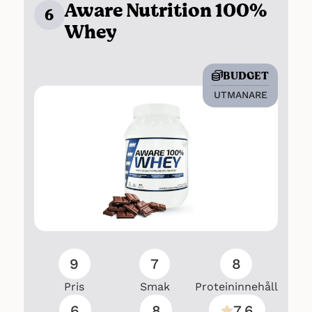
Aware Nutrition 100%
6
Whey
BUDGET
UTMANARE
9
7
8
Pris
Smak
Proteininnehåll
6
8
7.6