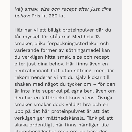
Välj smak, size och recept efter just dina
behov!
Pris fr. 260 kr.
Här har vi ett billigt proteinpulver där du
får mycket för stålarna! Med hela 13
smaker, olika förpackningsstorlekar och
varierande former av sötningsmedel kan
du verkligen hitta smak, size och recept
efter just dina behov. Här finns även en
neutral variant helt utan sötning, men där
rekommenderar vi att du själv kickar till
shaken med något du tycker om – för den
är inte inte superkul på egna ben, även om
den har en lättdrucket konsistens. Övriga
smaker smakar dock väldigt bra och en
upp på det här proteinpulvret är att det
verkligen ger mättnadskänsla. Tänk på att
skaka ordentligt, här finns nämligen lite
klumpbenägenhet men om du bara gör